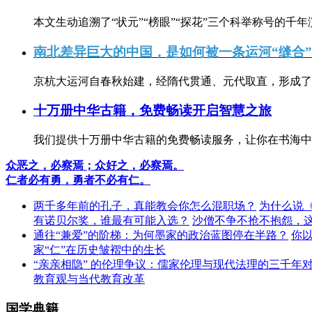
本文生动追溯了“状元”“榜眼”“探花”三个科举称号的千年
南北差异巨大的中国，是如何被一条运河“缝合
京杭大运河自春秋始建，经隋代贯通、元代取直，形成了连
十万册中华古籍，免费畅读开启智慧之旅
我们提供十万册中华古籍的免费畅读服务，让你在书海中
众恶之，必察焉；众好之，必察焉。
仁者必有勇，勇者不必有仁。
两千多年前的孔子，真能教会你怎么混职场？
为什么说
有诺贝尔奖，谁最有可能入选？
沙僧不争不抢不抱怨，
通往“兼爱”的阶梯：为何墨家的政治蓝图停在半路？
你
家“仁”在历史皱褶中的生长
“亲亲相隐” 的伦理争议：儒家伦理与现代法理的三千年
教育观与当代教育改革
国学典籍