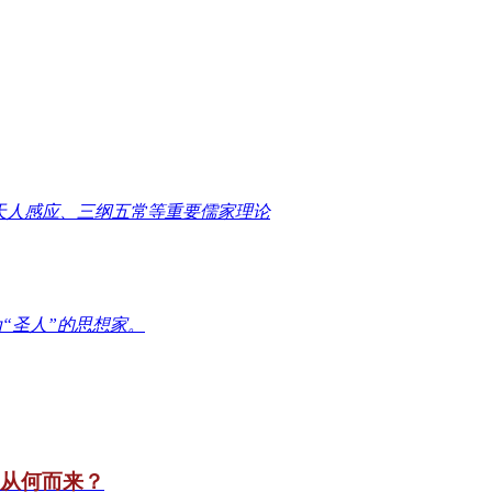
天人感应、三纲五常等重要儒家理论
“圣人”的思想家。
竟从何而来？