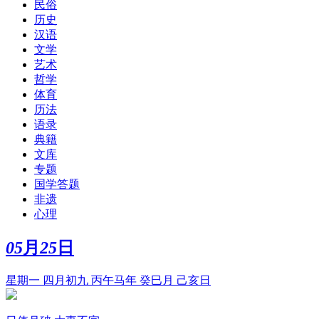
民俗
历史
汉语
文学
艺术
哲学
体育
历法
语录
典籍
文库
专题
国学答题
非遗
心理
05
月
25
日
星期一 四月初九 丙午马年 癸巳月 己亥日