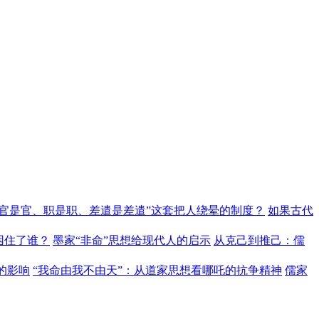
“官是官、职是职、差遣是差遣”这套把人绕晕的制度？
如果古代
困住了谁？
墨家“非命”思想给现代人的启示
从克己到推己：儒
的影响
“我命由我不由天”：从道家思想看哪吒的抗争精神
儒家