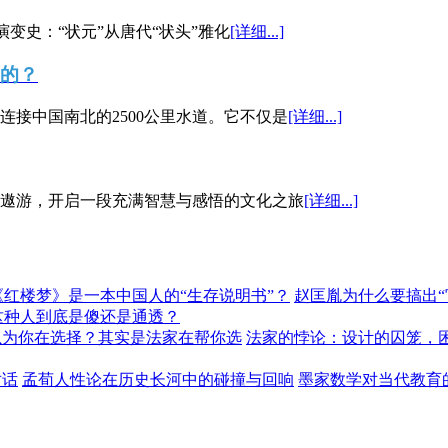
演变史：“状元”从唐代“状头”雅化
[详细...]
”的？
接中国南北的2500公里水道。它不仅是
[详细...]
遨游，开启一段充满智慧与感悟的文化之旅
[详细...]
《红楼梦》是一本中国人的“生存说明书”？
赵匡胤为什么要搞出
这种人到底是傻还是通透？
以为你在选择？其实是法家在帮你选
法家的悖论：设计的囚笼，
对话
孟荀人性论在历史长河中的碰撞与回响
墨家数学对当代教育