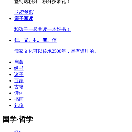
签到送积分，积分换豪礼！
立即签到
亲子阅读
和孩子一起共读一本好书！
仁、义、礼、智、信
儒家文化可以传承2500年，是有道理的。
启蒙
经书
诸子
百家
古籍
诗词
书画
礼仪
国学·哲学