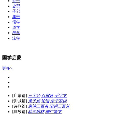
经部
史部
子部
集部
儒学
道学
墨学
法学
国学启蒙
更多>
[启蒙篇]
三字经
百家姓
千字文
[训诫篇]
弟子规
论语
朱子家训
[诗歌篇]
唐诗三百首
宋词三百首
[典故篇]
幼学琼林
增广贤文