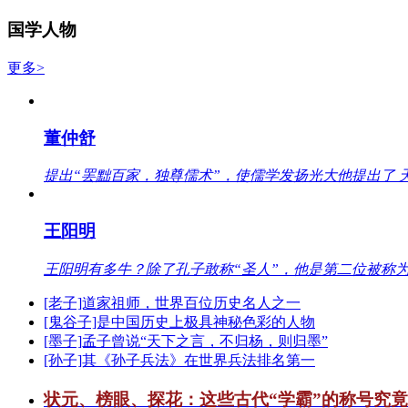
国学人物
更多>
董仲舒
提出“罢黜百家，独尊儒术”，使儒学发扬光大他提出了 
王阳明
王阳明有多牛？除了孔子敢称“圣人”，他是第二位被称为
[老子]道家祖师，世界百位历史名人之一
[鬼谷子]是中国历史上极具神秘色彩的人物
[墨子]孟子曾说“天下之言，不归杨，则归墨”
[孙子]其《孙子兵法》在世界兵法排名第一
状元、榜眼、探花：这些古代“学霸”的称号究