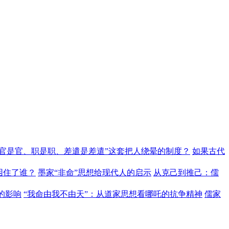
“官是官、职是职、差遣是差遣”这套把人绕晕的制度？
如果古代
困住了谁？
墨家“非命”思想给现代人的启示
从克己到推己：儒
的影响
“我命由我不由天”：从道家思想看哪吒的抗争精神
儒家