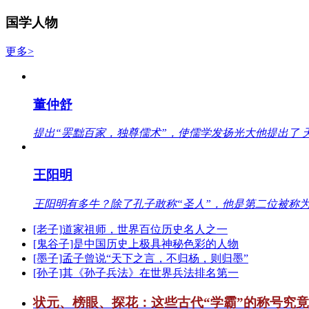
国学人物
更多>
董仲舒
提出“罢黜百家，独尊儒术”，使儒学发扬光大他提出了 
王阳明
王阳明有多牛？除了孔子敢称“圣人”，他是第二位被称为
[老子]道家祖师，世界百位历史名人之一
[鬼谷子]是中国历史上极具神秘色彩的人物
[墨子]孟子曾说“天下之言，不归杨，则归墨”
[孙子]其《孙子兵法》在世界兵法排名第一
状元、榜眼、探花：这些古代“学霸”的称号究