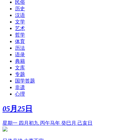
民俗
历史
汉语
文学
艺术
哲学
体育
历法
语录
典籍
文库
专题
国学答题
非遗
心理
05
月
25
日
星期一 四月初九 丙午马年 癸巳月 己亥日