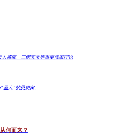
天人感应、三纲五常等重要儒家理论
“圣人”的思想家。
竟从何而来？