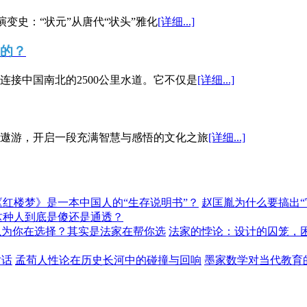
演变史：“状元”从唐代“状头”雅化
[详细...]
”的？
接中国南北的2500公里水道。它不仅是
[详细...]
遨游，开启一段充满智慧与感悟的文化之旅
[详细...]
《红楼梦》是一本中国人的“生存说明书”？
赵匡胤为什么要搞出
这种人到底是傻还是通透？
以为你在选择？其实是法家在帮你选
法家的悖论：设计的囚笼，
对话
孟荀人性论在历史长河中的碰撞与回响
墨家数学对当代教育