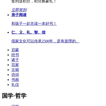
签到送积分，积分换豪礼！
立即签到
亲子阅读
和孩子一起共读一本好书！
仁、义、礼、智、信
儒家文化可以传承2500年，是有道理的。
启蒙
经书
诸子
百家
古籍
诗词
书画
礼仪
国学·哲学