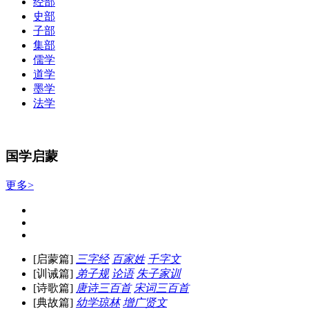
经部
史部
子部
集部
儒学
道学
墨学
法学
国学启蒙
更多>
[启蒙篇]
三字经
百家姓
千字文
[训诫篇]
弟子规
论语
朱子家训
[诗歌篇]
唐诗三百首
宋词三百首
[典故篇]
幼学琼林
增广贤文