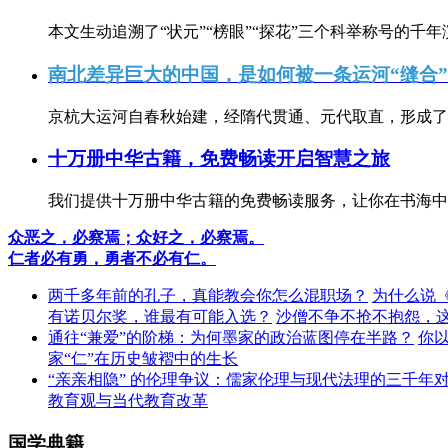
本文生动追溯了“状元”“榜眼”“探花”三个科举称号的千年
南北差异巨大的中国，是如何被一条运河“缝合
京杭大运河自春秋始建，经隋代贯通、元代取直，形成了连
十万册中华古籍，免费畅读开启智慧之旅
我们提供十万册中华古籍的免费畅读服务，让你在书海中
众恶之，必察焉；众好之，必察焉。
仁者必有勇，勇者不必有仁。
两千多年前的孔子，真能教会你怎么混职场？
为什么说
有诺贝尔奖，谁最有可能入选？
沙僧不争不抢不抱怨，
通往“兼爱”的阶梯：为何墨家的政治蓝图停在半路？
你
家“仁”在历史皱褶中的生长
“亲亲相隐” 的伦理争议：儒家伦理与现代法理的三千年
教育观与当代教育改革
国学典籍