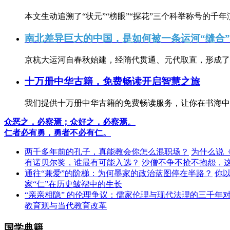
本文生动追溯了“状元”“榜眼”“探花”三个科举称号的千年
南北差异巨大的中国，是如何被一条运河“缝合
京杭大运河自春秋始建，经隋代贯通、元代取直，形成了连
十万册中华古籍，免费畅读开启智慧之旅
我们提供十万册中华古籍的免费畅读服务，让你在书海中
众恶之，必察焉；众好之，必察焉。
仁者必有勇，勇者不必有仁。
两千多年前的孔子，真能教会你怎么混职场？
为什么说
有诺贝尔奖，谁最有可能入选？
沙僧不争不抢不抱怨，
通往“兼爱”的阶梯：为何墨家的政治蓝图停在半路？
你
家“仁”在历史皱褶中的生长
“亲亲相隐” 的伦理争议：儒家伦理与现代法理的三千年
教育观与当代教育改革
国学典籍