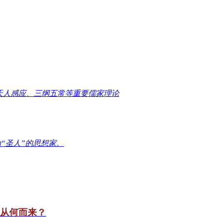
天人感应、三纲五常等重要儒家理论
“圣人”的思想家。
竟从何而来？