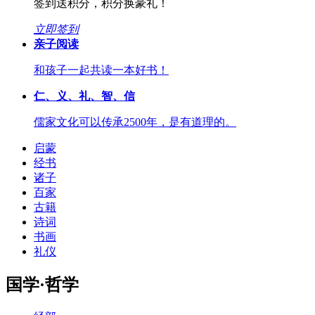
签到送积分，积分换豪礼！
立即签到
亲子阅读
和孩子一起共读一本好书！
仁、义、礼、智、信
儒家文化可以传承2500年，是有道理的。
启蒙
经书
诸子
百家
古籍
诗词
书画
礼仪
国学·哲学