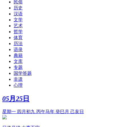
民俗
历史
汉语
文学
艺术
哲学
体育
历法
语录
典籍
文库
专题
国学答题
非遗
心理
05
月
25
日
星期一 四月初九 丙午马年 癸巳月 己亥日