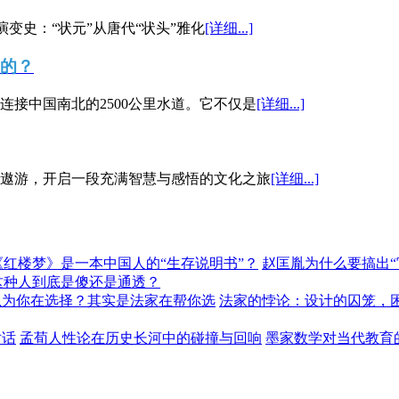
演变史：“状元”从唐代“状头”雅化
[详细...]
”的？
接中国南北的2500公里水道。它不仅是
[详细...]
遨游，开启一段充满智慧与感悟的文化之旅
[详细...]
《红楼梦》是一本中国人的“生存说明书”？
赵匡胤为什么要搞出
这种人到底是傻还是通透？
以为你在选择？其实是法家在帮你选
法家的悖论：设计的囚笼，
对话
孟荀人性论在历史长河中的碰撞与回响
墨家数学对当代教育