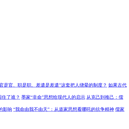
“官是官、职是职、差遣是差遣”这套把人绕晕的制度？
如果古代
困住了谁？
墨家“非命”思想给现代人的启示
从克己到推己：儒
的影响
“我命由我不由天”：从道家思想看哪吒的抗争精神
儒家