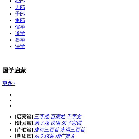
经部
史部
子部
集部
儒学
道学
墨学
法学
国学启蒙
更多>
[启蒙篇]
三字经
百家姓
千字文
[训诫篇]
弟子规
论语
朱子家训
[诗歌篇]
唐诗三百首
宋词三百首
[典故篇]
幼学琼林
增广贤文