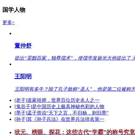
国学人物
更多>
董仲舒
提出“罢黜百家，独尊儒术”，使儒学发扬光大他提出了 
王阳明
王阳明有多牛？除了孔子敢称“圣人”，他是第二位被称为
[老子]道家祖师，世界百位历史名人之一
[鬼谷子]是中国历史上极具神秘色彩的人物
[墨子]孟子曾说“天下之言，不归杨，则归墨”
[孙子]其《孙子兵法》在世界兵法排名第一
状元、榜眼、探花：这些古代“学霸”的称号究