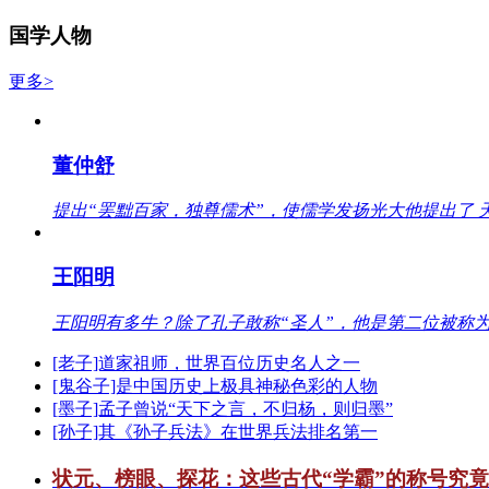
国学人物
更多>
董仲舒
提出“罢黜百家，独尊儒术”，使儒学发扬光大他提出了 
王阳明
王阳明有多牛？除了孔子敢称“圣人”，他是第二位被称为
[老子]道家祖师，世界百位历史名人之一
[鬼谷子]是中国历史上极具神秘色彩的人物
[墨子]孟子曾说“天下之言，不归杨，则归墨”
[孙子]其《孙子兵法》在世界兵法排名第一
状元、榜眼、探花：这些古代“学霸”的称号究