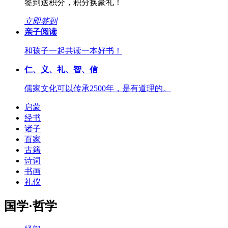
签到送积分，积分换豪礼！
立即签到
亲子阅读
和孩子一起共读一本好书！
仁、义、礼、智、信
儒家文化可以传承2500年，是有道理的。
启蒙
经书
诸子
百家
古籍
诗词
书画
礼仪
国学·哲学