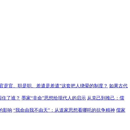
“官是官、职是职、差遣是差遣”这套把人绕晕的制度？
如果古代
困住了谁？
墨家“非命”思想给现代人的启示
从克己到推己：儒
的影响
“我命由我不由天”：从道家思想看哪吒的抗争精神
儒家