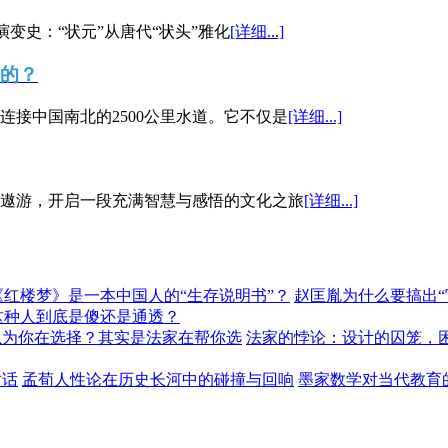
演变史：“状元”从唐代“状头”雅化
[详细...]
”的？
接中国南北的2500公里水道。它不仅是
[详细...]
遨游，开启一段充满智慧与感悟的文化之旅
[详细...]
《红楼梦》是一本中国人的“生存说明书”？
赵匡胤为什么要搞出
这种人到底是傻还是通透？
以为你在选择？其实是法家在帮你选
法家的悖论：设计的囚笼，
对话
孟荀人性论在历史长河中的碰撞与回响
墨家数学对当代教育