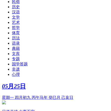
民俗
历史
汉语
文学
艺术
哲学
体育
历法
语录
典籍
文库
专题
国学答题
非遗
心理
05
月
25
日
星期一 四月初九 丙午马年 癸巳月 己亥日