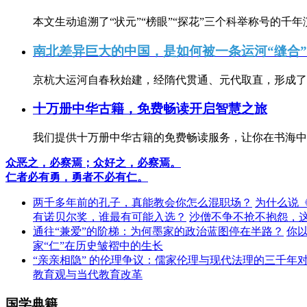
本文生动追溯了“状元”“榜眼”“探花”三个科举称号的千年
南北差异巨大的中国，是如何被一条运河“缝合
京杭大运河自春秋始建，经隋代贯通、元代取直，形成了连
十万册中华古籍，免费畅读开启智慧之旅
我们提供十万册中华古籍的免费畅读服务，让你在书海中
众恶之，必察焉；众好之，必察焉。
仁者必有勇，勇者不必有仁。
两千多年前的孔子，真能教会你怎么混职场？
为什么说
有诺贝尔奖，谁最有可能入选？
沙僧不争不抢不抱怨，
通往“兼爱”的阶梯：为何墨家的政治蓝图停在半路？
你
家“仁”在历史皱褶中的生长
“亲亲相隐” 的伦理争议：儒家伦理与现代法理的三千年
教育观与当代教育改革
国学典籍