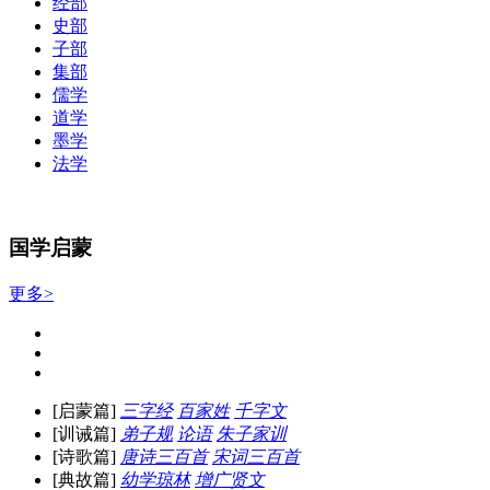
经部
史部
子部
集部
儒学
道学
墨学
法学
国学启蒙
更多>
[启蒙篇]
三字经
百家姓
千字文
[训诫篇]
弟子规
论语
朱子家训
[诗歌篇]
唐诗三百首
宋词三百首
[典故篇]
幼学琼林
增广贤文