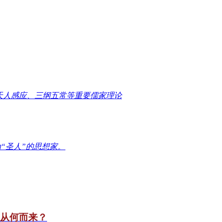
天人感应、三纲五常等重要儒家理论
“圣人”的思想家。
竟从何而来？