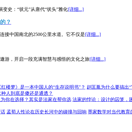
演变史：“状元”从唐代“状头”雅化
[详细...]
”的？
接中国南北的2500公里水道。它不仅是
[详细...]
遨游，开启一段充满智慧与感悟的文化之旅
[详细...]
《红楼梦》是一本中国人的“生存说明书”？
赵匡胤为什么要搞出
这种人到底是傻还是通透？
以为你在选择？其实是法家在帮你选
法家的悖论：设计的囚笼，
对话
孟荀人性论在历史长河中的碰撞与回响
墨家数学对当代教育