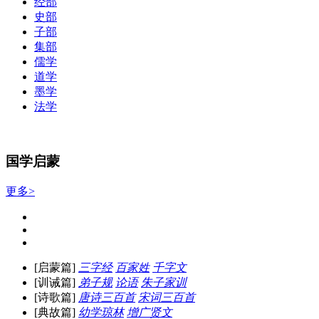
经部
史部
子部
集部
儒学
道学
墨学
法学
国学启蒙
更多>
[启蒙篇]
三字经
百家姓
千字文
[训诫篇]
弟子规
论语
朱子家训
[诗歌篇]
唐诗三百首
宋词三百首
[典故篇]
幼学琼林
增广贤文