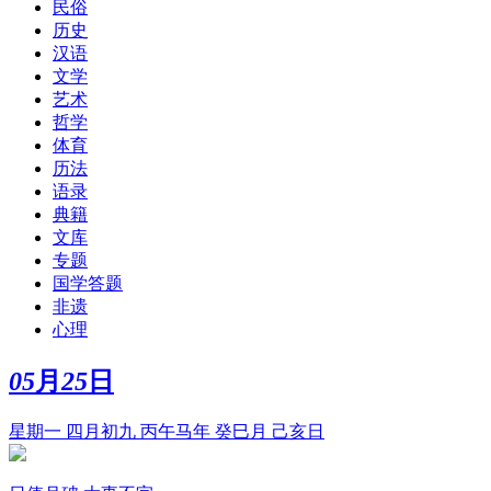
民俗
历史
汉语
文学
艺术
哲学
体育
历法
语录
典籍
文库
专题
国学答题
非遗
心理
05
月
25
日
星期一 四月初九 丙午马年 癸巳月 己亥日