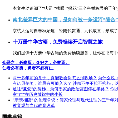
本文生动追溯了“状元”“榜眼”“探花”三个科举称号的千年
南北差异巨大的中国，是如何被一条运河“缝合
京杭大运河自春秋始建，经隋代贯通、元代取直，形成了连
十万册中华古籍，免费畅读开启智慧之旅
我们提供十万册中华古籍的免费畅读服务，让你在书海中
众恶之，必察焉；众好之，必察焉。
仁者必有勇，勇者不必有仁。
两千多年前的孔子，真能教会你怎么混职场？
为什么说
有诺贝尔奖，谁最有可能入选？
沙僧不争不抢不抱怨，
通往“兼爱”的阶梯：为何墨家的政治蓝图停在半路？
你
家“仁”在历史皱褶中的生长
“亲亲相隐” 的伦理争议：儒家伦理与现代法理的三千年
教育观与当代教育改革
国学典籍