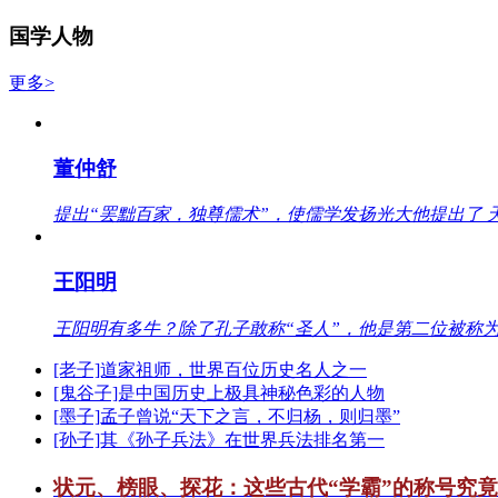
国学人物
更多>
董仲舒
提出“罢黜百家，独尊儒术”，使儒学发扬光大他提出了 
王阳明
王阳明有多牛？除了孔子敢称“圣人”，他是第二位被称为
[老子]道家祖师，世界百位历史名人之一
[鬼谷子]是中国历史上极具神秘色彩的人物
[墨子]孟子曾说“天下之言，不归杨，则归墨”
[孙子]其《孙子兵法》在世界兵法排名第一
状元、榜眼、探花：这些古代“学霸”的称号究