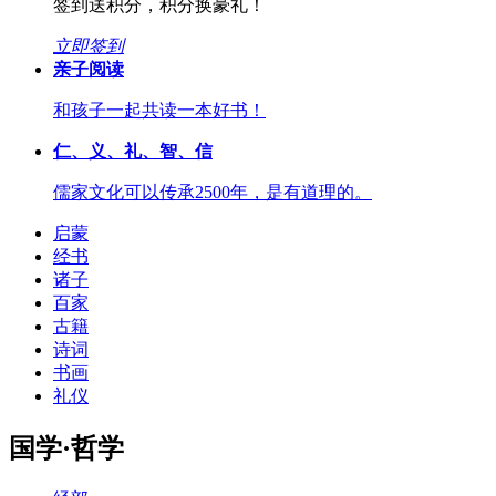
签到送积分，积分换豪礼！
立即签到
亲子阅读
和孩子一起共读一本好书！
仁、义、礼、智、信
儒家文化可以传承2500年，是有道理的。
启蒙
经书
诸子
百家
古籍
诗词
书画
礼仪
国学·哲学