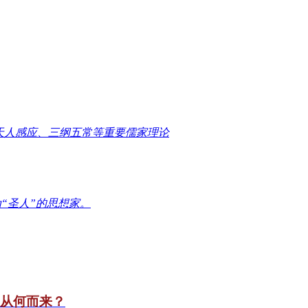
天人感应、三纲五常等重要儒家理论
“圣人”的思想家。
竟从何而来？