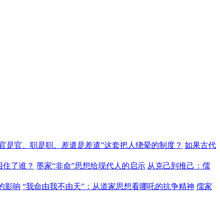
“官是官、职是职、差遣是差遣”这套把人绕晕的制度？
如果古代
困住了谁？
墨家“非命”思想给现代人的启示
从克己到推己：儒
的影响
“我命由我不由天”：从道家思想看哪吒的抗争精神
儒家