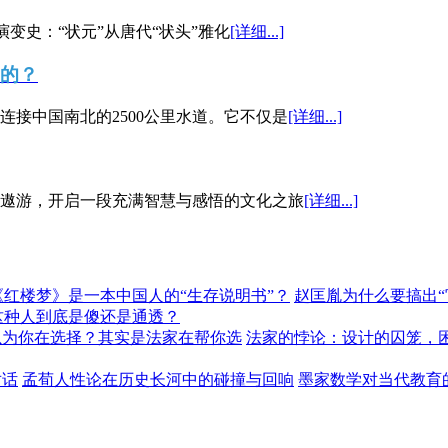
演变史：“状元”从唐代“状头”雅化
[详细...]
”的？
接中国南北的2500公里水道。它不仅是
[详细...]
遨游，开启一段充满智慧与感悟的文化之旅
[详细...]
《红楼梦》是一本中国人的“生存说明书”？
赵匡胤为什么要搞出
这种人到底是傻还是通透？
以为你在选择？其实是法家在帮你选
法家的悖论：设计的囚笼，
对话
孟荀人性论在历史长河中的碰撞与回响
墨家数学对当代教育