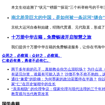
本文生动追溯了“状元”“榜眼”“探花”三个科举称号的千年
南北差异巨大的中国，是如何被一条运河“缝合
京杭大运河自春秋始建，经隋代贯通、元代取直，形成了连
十万册中华古籍，免费畅读开启智慧之旅
我们提供十万册中华古籍的免费畅读服务，让你在书海中
众恶之，必察焉；众好之，必察焉。
仁者必有勇，勇者不必有仁。
两千多年前的孔子，真能教会你怎么混职场？
为什么说
有诺贝尔奖，谁最有可能入选？
沙僧不争不抢不抱怨，
通往“兼爱”的阶梯：为何墨家的政治蓝图停在半路？
你
家“仁”在历史皱褶中的生长
“亲亲相隐” 的伦理争议：儒家伦理与现代法理的三千年
教育观与当代教育改革
国学典籍