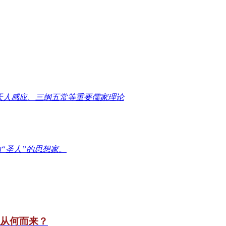
天人感应、三纲五常等重要儒家理论
“圣人”的思想家。
竟从何而来？