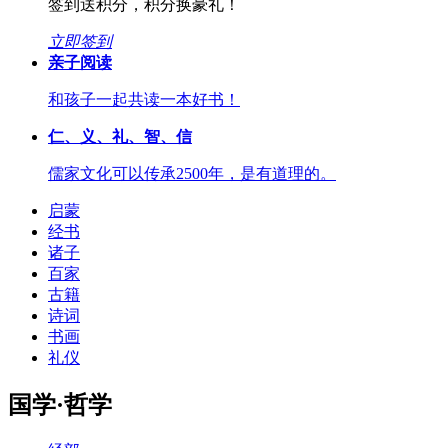
签到送积分，积分换豪礼！
立即签到
亲子阅读
和孩子一起共读一本好书！
仁、义、礼、智、信
儒家文化可以传承2500年，是有道理的。
启蒙
经书
诸子
百家
古籍
诗词
书画
礼仪
国学·哲学