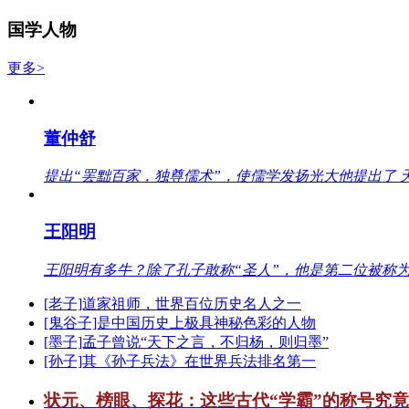
国学人物
更多>
董仲舒
提出“罢黜百家，独尊儒术”，使儒学发扬光大他提出了 
王阳明
王阳明有多牛？除了孔子敢称“圣人”，他是第二位被称为
[老子]道家祖师，世界百位历史名人之一
[鬼谷子]是中国历史上极具神秘色彩的人物
[墨子]孟子曾说“天下之言，不归杨，则归墨”
[孙子]其《孙子兵法》在世界兵法排名第一
状元、榜眼、探花：这些古代“学霸”的称号究