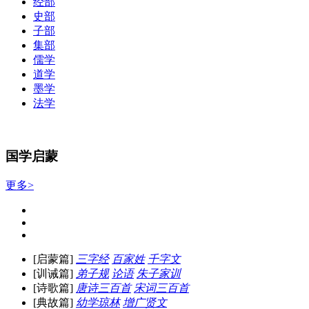
经部
史部
子部
集部
儒学
道学
墨学
法学
国学启蒙
更多>
[启蒙篇]
三字经
百家姓
千字文
[训诫篇]
弟子规
论语
朱子家训
[诗歌篇]
唐诗三百首
宋词三百首
[典故篇]
幼学琼林
增广贤文