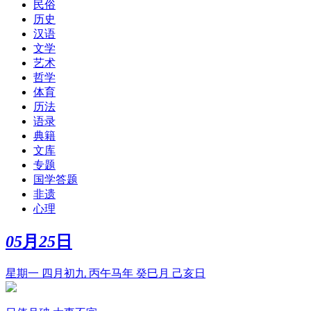
民俗
历史
汉语
文学
艺术
哲学
体育
历法
语录
典籍
文库
专题
国学答题
非遗
心理
05
月
25
日
星期一 四月初九 丙午马年 癸巳月 己亥日