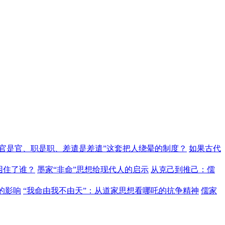
“官是官、职是职、差遣是差遣”这套把人绕晕的制度？
如果古代
困住了谁？
墨家“非命”思想给现代人的启示
从克己到推己：儒
的影响
“我命由我不由天”：从道家思想看哪吒的抗争精神
儒家