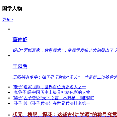
国学人物
更多>
董仲舒
提出“罢黜百家，独尊儒术”，使儒学发扬光大他提出了 
王阳明
王阳明有多牛？除了孔子敢称“圣人”，他是第二位被称为
[老子]道家祖师，世界百位历史名人之一
[鬼谷子]是中国历史上极具神秘色彩的人物
[墨子]孟子曾说“天下之言，不归杨，则归墨”
[孙子]其《孙子兵法》在世界兵法排名第一
状元、榜眼、探花：这些古代“学霸”的称号究