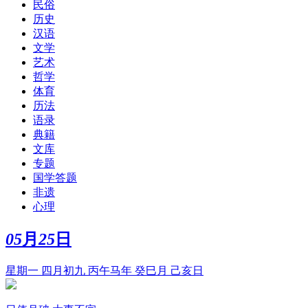
民俗
历史
汉语
文学
艺术
哲学
体育
历法
语录
典籍
文库
专题
国学答题
非遗
心理
05
月
25
日
星期一 四月初九 丙午马年 癸巳月 己亥日