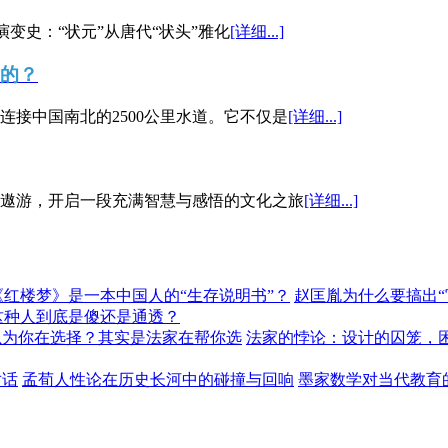
演变史：“状元”从唐代“状头”雅化
[详细...]
”的？
接中国南北的2500公里水道。它不仅是
[详细...]
遨游，开启一段充满智慧与感悟的文化之旅
[详细...]
《红楼梦》是一本中国人的“生存说明书”？
赵匡胤为什么要搞出
这种人到底是傻还是通透？
以为你在选择？其实是法家在帮你选
法家的悖论：设计的囚笼，
对话
孟荀人性论在历史长河中的碰撞与回响
墨家数学对当代教育