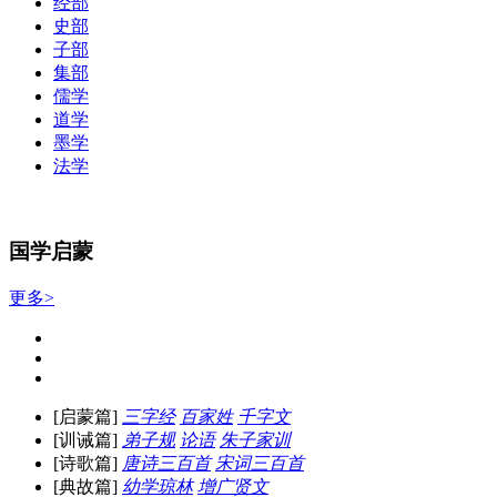
经部
史部
子部
集部
儒学
道学
墨学
法学
国学启蒙
更多>
[启蒙篇]
三字经
百家姓
千字文
[训诫篇]
弟子规
论语
朱子家训
[诗歌篇]
唐诗三百首
宋词三百首
[典故篇]
幼学琼林
增广贤文