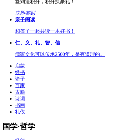
签到送积分，积分换豪礼！
立即签到
亲子阅读
和孩子一起共读一本好书！
仁、义、礼、智、信
儒家文化可以传承2500年，是有道理的。
启蒙
经书
诸子
百家
古籍
诗词
书画
礼仪
国学·哲学