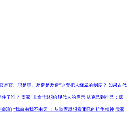
“官是官、职是职、差遣是差遣”这套把人绕晕的制度？
如果古代
困住了谁？
墨家“非命”思想给现代人的启示
从克己到推己：儒
的影响
“我命由我不由天”：从道家思想看哪吒的抗争精神
儒家