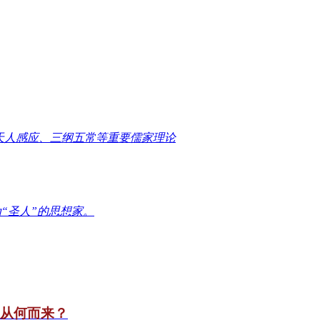
天人感应、三纲五常等重要儒家理论
“圣人”的思想家。
竟从何而来？