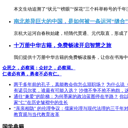
本文生动追溯了“状元”“榜眼”“探花”三个科举称号的千年
南北差异巨大的中国，是如何被一条运河“缝合
京杭大运河自春秋始建，经隋代贯通、元代取直，形成了连
十万册中华古籍，免费畅读开启智慧之旅
我们提供十万册中华古籍的免费畅读服务，让你在书海中
众恶之，必察焉；众好之，必察焉。
仁者必有勇，勇者不必有仁。
两千多年前的孔子，真能教会你怎么混职场？
为什么说
有诺贝尔奖，谁最有可能入选？
沙僧不争不抢不抱怨，
通往“兼爱”的阶梯：为何墨家的政治蓝图停在半路？
你
家“仁”在历史皱褶中的生长
“亲亲相隐” 的伦理争议：儒家伦理与现代法理的三千年
教育观与当代教育改革
国学典籍