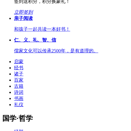
签到送积分，积分换豪礼！
立即签到
亲子阅读
和孩子一起共读一本好书！
仁、义、礼、智、信
儒家文化可以传承2500年，是有道理的。
启蒙
经书
诸子
百家
古籍
诗词
书画
礼仪
国学·哲学