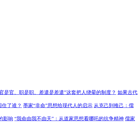
“官是官、职是职、差遣是差遣”这套把人绕晕的制度？
如果古代
困住了谁？
墨家“非命”思想给现代人的启示
从克己到推己：儒
的影响
“我命由我不由天”：从道家思想看哪吒的抗争精神
儒家