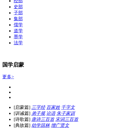
经部
史部
子部
集部
儒学
道学
墨学
法学
国学启蒙
更多>
[启蒙篇]
三字经
百家姓
千字文
[训诫篇]
弟子规
论语
朱子家训
[诗歌篇]
唐诗三百首
宋词三百首
[典故篇]
幼学琼林
增广贤文