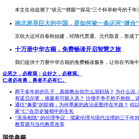
本文生动追溯了“状元”“榜眼”“探花”三个科举称号的千年
南北差异巨大的中国，是如何被一条运河“缝合
京杭大运河自春秋始建，经隋代贯通、元代取直，形成了连
十万册中华古籍，免费畅读开启智慧之旅
我们提供十万册中华古籍的免费畅读服务，让你在书海中
众恶之，必察焉；众好之，必察焉。
仁者必有勇，勇者不必有仁。
两千多年前的孔子，真能教会你怎么混职场？
为什么说
有诺贝尔奖，谁最有可能入选？
沙僧不争不抢不抱怨，
通往“兼爱”的阶梯：为何墨家的政治蓝图停在半路？
你
家“仁”在历史皱褶中的生长
“亲亲相隐” 的伦理争议：儒家伦理与现代法理的三千年
教育观与当代教育改革
国学典籍