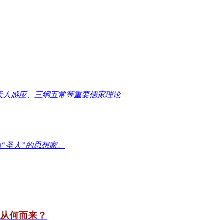
天人感应、三纲五常等重要儒家理论
“圣人”的思想家。
竟从何而来？