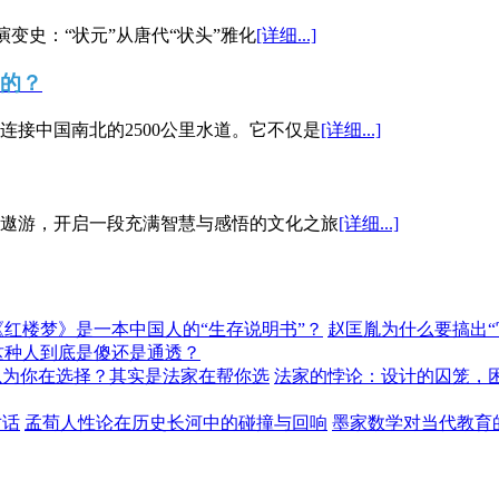
演变史：“状元”从唐代“状头”雅化
[详细...]
”的？
接中国南北的2500公里水道。它不仅是
[详细...]
遨游，开启一段充满智慧与感悟的文化之旅
[详细...]
《红楼梦》是一本中国人的“生存说明书”？
赵匡胤为什么要搞出
这种人到底是傻还是通透？
以为你在选择？其实是法家在帮你选
法家的悖论：设计的囚笼，
对话
孟荀人性论在历史长河中的碰撞与回响
墨家数学对当代教育