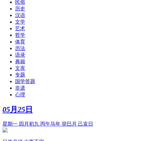
民俗
历史
汉语
文学
艺术
哲学
体育
历法
语录
典籍
文库
专题
国学答题
非遗
心理
05
月
25
日
星期一 四月初九 丙午马年 癸巳月 己亥日