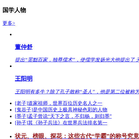
国学人物
更多>
董仲舒
提出“罢黜百家，独尊儒术”，使儒学发扬光大他提出了 
王阳明
王阳明有多牛？除了孔子敢称“圣人”，他是第二位被称为
[老子]道家祖师，世界百位历史名人之一
[鬼谷子]是中国历史上极具神秘色彩的人物
[墨子]孟子曾说“天下之言，不归杨，则归墨”
[孙子]其《孙子兵法》在世界兵法排名第一
状元、榜眼、探花：这些古代“学霸”的称号究