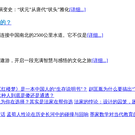
演变史：“状元”从唐代“状头”雅化
[详细...]
”的？
接中国南北的2500公里水道。它不仅是
[详细...]
遨游，开启一段充满智慧与感悟的文化之旅
[详细...]
《红楼梦》是一本中国人的“生存说明书”？
赵匡胤为什么要搞出
这种人到底是傻还是通透？
以为你在选择？其实是法家在帮你选
法家的悖论：设计的囚笼，
对话
孟荀人性论在历史长河中的碰撞与回响
墨家数学对当代教育