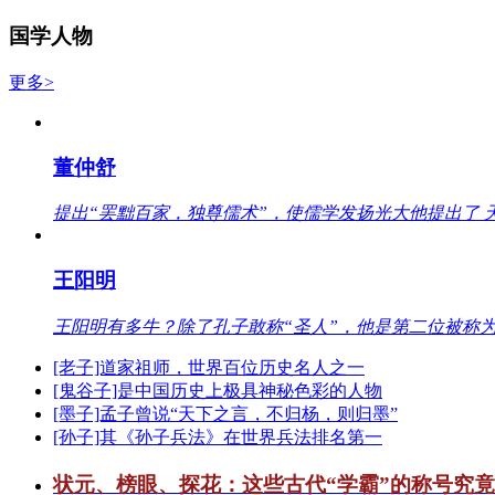
国学人物
更多>
董仲舒
提出“罢黜百家，独尊儒术”，使儒学发扬光大他提出了 
王阳明
王阳明有多牛？除了孔子敢称“圣人”，他是第二位被称为
[老子]道家祖师，世界百位历史名人之一
[鬼谷子]是中国历史上极具神秘色彩的人物
[墨子]孟子曾说“天下之言，不归杨，则归墨”
[孙子]其《孙子兵法》在世界兵法排名第一
状元、榜眼、探花：这些古代“学霸”的称号究