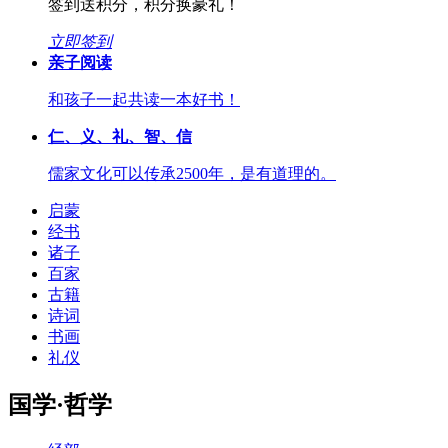
签到送积分，积分换豪礼！
立即签到
亲子阅读
和孩子一起共读一本好书！
仁、义、礼、智、信
儒家文化可以传承2500年，是有道理的。
启蒙
经书
诸子
百家
古籍
诗词
书画
礼仪
国学·哲学