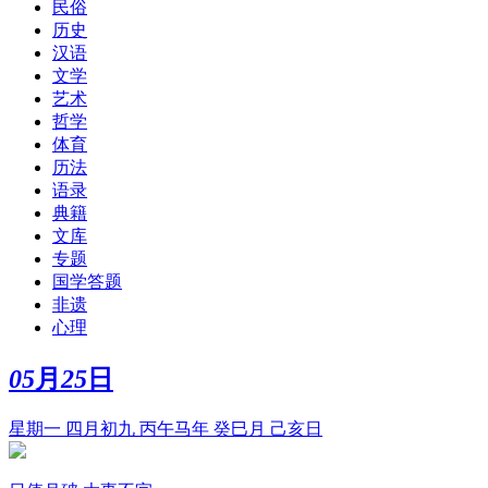
民俗
历史
汉语
文学
艺术
哲学
体育
历法
语录
典籍
文库
专题
国学答题
非遗
心理
05
月
25
日
星期一 四月初九 丙午马年 癸巳月 己亥日