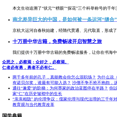
本文生动追溯了“状元”“榜眼”“探花”三个科举称号的千年
南北差异巨大的中国，是如何被一条运河“缝合
京杭大运河自春秋始建，经隋代贯通、元代取直，形成了连
十万册中华古籍，免费畅读开启智慧之旅
我们提供十万册中华古籍的免费畅读服务，让你在书海中
众恶之，必察焉；众好之，必察焉。
仁者必有勇，勇者不必有仁。
两千多年前的孔子，真能教会你怎么混职场？
为什么说
有诺贝尔奖，谁最有可能入选？
沙僧不争不抢不抱怨，
通往“兼爱”的阶梯：为何墨家的政治蓝图停在半路？
你
家“仁”在历史皱褶中的生长
“亲亲相隐” 的伦理争议：儒家伦理与现代法理的三千年
教育观与当代教育改革
国学典籍