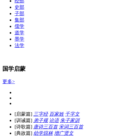
经部
史部
子部
集部
儒学
道学
墨学
法学
国学启蒙
更多>
[启蒙篇]
三字经
百家姓
千字文
[训诫篇]
弟子规
论语
朱子家训
[诗歌篇]
唐诗三百首
宋词三百首
[典故篇]
幼学琼林
增广贤文