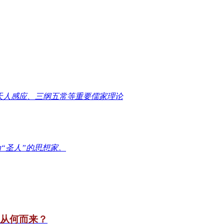
天人感应、三纲五常等重要儒家理论
“圣人”的思想家。
竟从何而来？