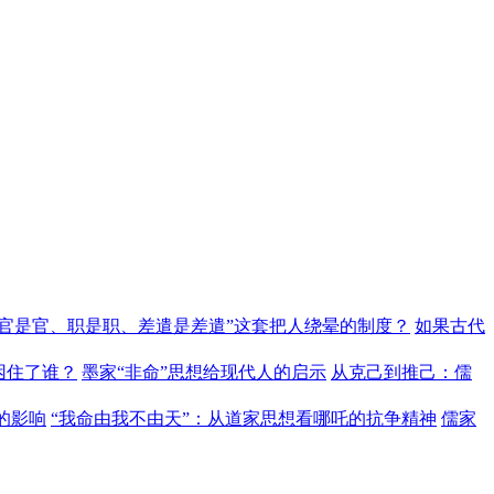
“官是官、职是职、差遣是差遣”这套把人绕晕的制度？
如果古代
困住了谁？
墨家“非命”思想给现代人的启示
从克己到推己：儒
的影响
“我命由我不由天”：从道家思想看哪吒的抗争精神
儒家