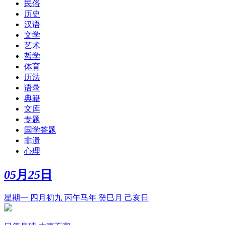
民俗
历史
汉语
文学
艺术
哲学
体育
历法
语录
典籍
文库
专题
国学答题
非遗
心理
05
月
25
日
星期一 四月初九 丙午马年 癸巳月 己亥日