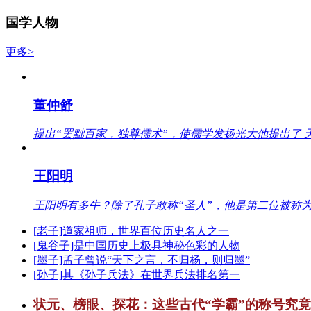
国学人物
更多>
董仲舒
提出“罢黜百家，独尊儒术”，使儒学发扬光大他提出了 
王阳明
王阳明有多牛？除了孔子敢称“圣人”，他是第二位被称为
[老子]道家祖师，世界百位历史名人之一
[鬼谷子]是中国历史上极具神秘色彩的人物
[墨子]孟子曾说“天下之言，不归杨，则归墨”
[孙子]其《孙子兵法》在世界兵法排名第一
状元、榜眼、探花：这些古代“学霸”的称号究