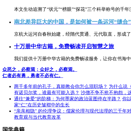
本文生动追溯了“状元”“榜眼”“探花”三个科举称号的千年
南北差异巨大的中国，是如何被一条运河“缝合
京杭大运河自春秋始建，经隋代贯通、元代取直，形成了连
十万册中华古籍，免费畅读开启智慧之旅
我们提供十万册中华古籍的免费畅读服务，让你在书海中
众恶之，必察焉；众好之，必察焉。
仁者必有勇，勇者不必有仁。
两千多年前的孔子，真能教会你怎么混职场？
为什么说
有诺贝尔奖，谁最有可能入选？
沙僧不争不抢不抱怨，
通往“兼爱”的阶梯：为何墨家的政治蓝图停在半路？
你
家“仁”在历史皱褶中的生长
“亲亲相隐” 的伦理争议：儒家伦理与现代法理的三千年
教育观与当代教育改革
国学典籍