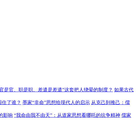
“官是官、职是职、差遣是差遣”这套把人绕晕的制度？
如果古代
困住了谁？
墨家“非命”思想给现代人的启示
从克己到推己：儒
的影响
“我命由我不由天”：从道家思想看哪吒的抗争精神
儒家