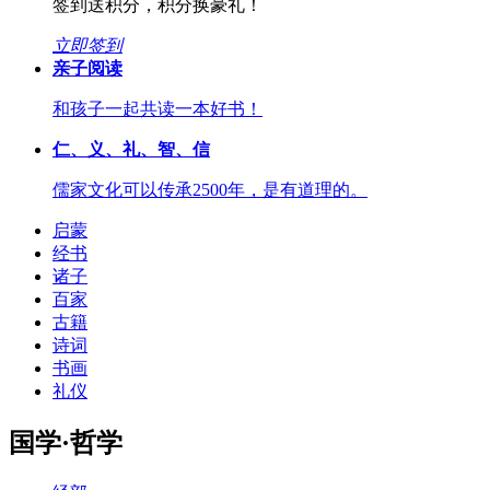
签到送积分，积分换豪礼！
立即签到
亲子阅读
和孩子一起共读一本好书！
仁、义、礼、智、信
儒家文化可以传承2500年，是有道理的。
启蒙
经书
诸子
百家
古籍
诗词
书画
礼仪
国学·哲学