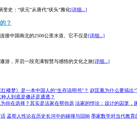
演变史：“状元”从唐代“状头”雅化
[详细...]
”的？
接中国南北的2500公里水道。它不仅是
[详细...]
遨游，开启一段充满智慧与感悟的文化之旅
[详细...]
《红楼梦》是一本中国人的“生存说明书”？
赵匡胤为什么要搞出
这种人到底是傻还是通透？
以为你在选择？其实是法家在帮你选
法家的悖论：设计的囚笼，
对话
孟荀人性论在历史长河中的碰撞与回响
墨家数学对当代教育