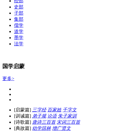
经部
史部
子部
集部
儒学
道学
墨学
法学
国学启蒙
更多>
[启蒙篇]
三字经
百家姓
千字文
[训诫篇]
弟子规
论语
朱子家训
[诗歌篇]
唐诗三百首
宋词三百首
[典故篇]
幼学琼林
增广贤文