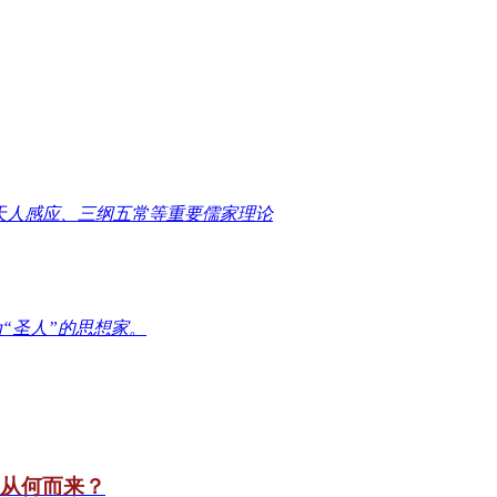
天人感应、三纲五常等重要儒家理论
“圣人”的思想家。
竟从何而来？