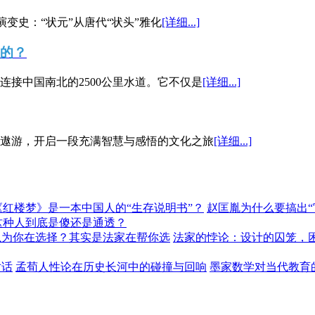
演变史：“状元”从唐代“状头”雅化
[详细...]
”的？
接中国南北的2500公里水道。它不仅是
[详细...]
遨游，开启一段充满智慧与感悟的文化之旅
[详细...]
《红楼梦》是一本中国人的“生存说明书”？
赵匡胤为什么要搞出
这种人到底是傻还是通透？
以为你在选择？其实是法家在帮你选
法家的悖论：设计的囚笼，
对话
孟荀人性论在历史长河中的碰撞与回响
墨家数学对当代教育