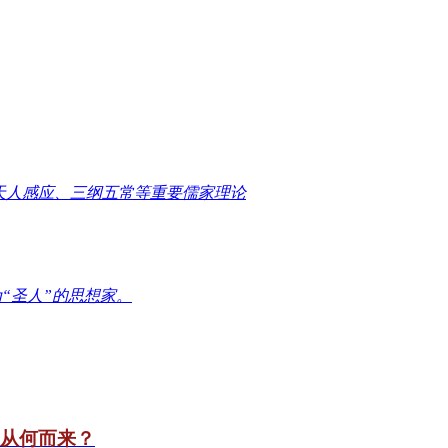
天人感应、三纲五常等重要儒家理论
“圣人”的思想家。
竟从何而来？