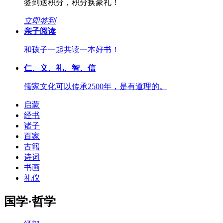
签到送积分，积分换豪礼！
立即签到
亲子阅读
和孩子一起共读一本好书！
仁、义、礼、智、信
儒家文化可以传承2500年，是有道理的。
启蒙
经书
诸子
百家
古籍
诗词
书画
礼仪
国学·哲学