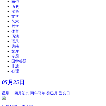
民俗
历史
汉语
文学
艺术
哲学
体育
历法
语录
典籍
文库
专题
国学答题
非遗
心理
05
月
25
日
星期一 四月初九 丙午马年 癸巳月 己亥日