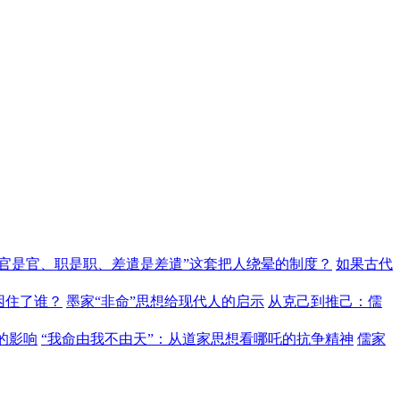
“官是官、职是职、差遣是差遣”这套把人绕晕的制度？
如果古代
困住了谁？
墨家“非命”思想给现代人的启示
从克己到推己：儒
的影响
“我命由我不由天”：从道家思想看哪吒的抗争精神
儒家