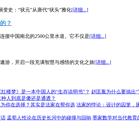
演变史：“状元”从唐代“状头”雅化
[详细...]
”的？
接中国南北的2500公里水道。它不仅是
[详细...]
遨游，开启一段充满智慧与感悟的文化之旅
[详细...]
《红楼梦》是一本中国人的“生存说明书”？
赵匡胤为什么要搞出
这种人到底是傻还是通透？
以为你在选择？其实是法家在帮你选
法家的悖论：设计的囚笼，
对话
孟荀人性论在历史长河中的碰撞与回响
墨家数学对当代教育