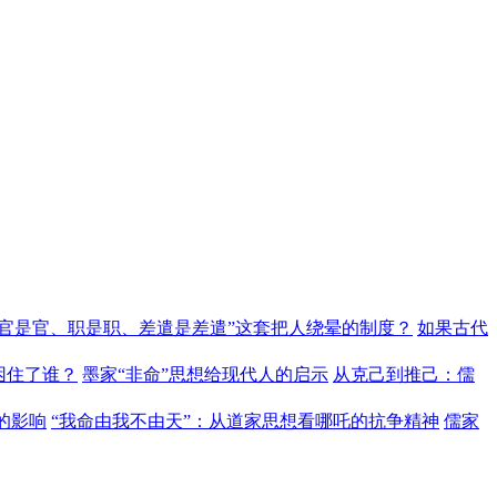
“官是官、职是职、差遣是差遣”这套把人绕晕的制度？
如果古代
困住了谁？
墨家“非命”思想给现代人的启示
从克己到推己：儒
的影响
“我命由我不由天”：从道家思想看哪吒的抗争精神
儒家