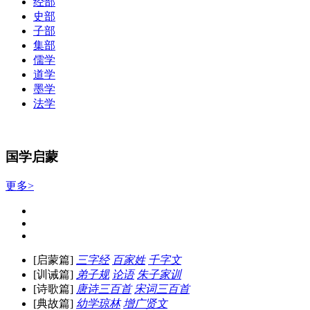
经部
史部
子部
集部
儒学
道学
墨学
法学
国学启蒙
更多>
[启蒙篇]
三字经
百家姓
千字文
[训诫篇]
弟子规
论语
朱子家训
[诗歌篇]
唐诗三百首
宋词三百首
[典故篇]
幼学琼林
增广贤文