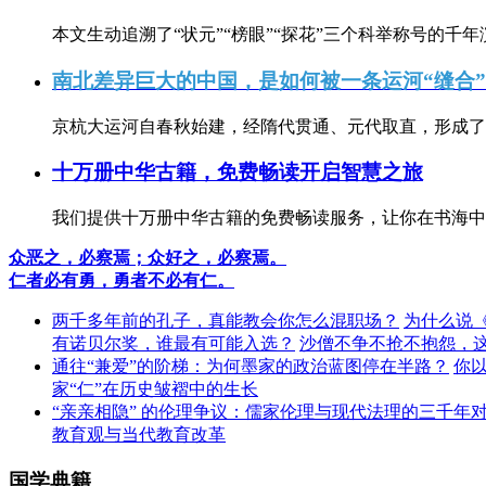
本文生动追溯了“状元”“榜眼”“探花”三个科举称号的千年
南北差异巨大的中国，是如何被一条运河“缝合
京杭大运河自春秋始建，经隋代贯通、元代取直，形成了连
十万册中华古籍，免费畅读开启智慧之旅
我们提供十万册中华古籍的免费畅读服务，让你在书海中
众恶之，必察焉；众好之，必察焉。
仁者必有勇，勇者不必有仁。
两千多年前的孔子，真能教会你怎么混职场？
为什么说
有诺贝尔奖，谁最有可能入选？
沙僧不争不抢不抱怨，
通往“兼爱”的阶梯：为何墨家的政治蓝图停在半路？
你
家“仁”在历史皱褶中的生长
“亲亲相隐” 的伦理争议：儒家伦理与现代法理的三千年
教育观与当代教育改革
国学典籍