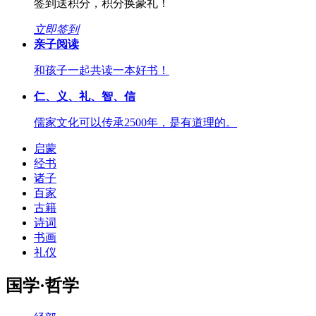
签到送积分，积分换豪礼！
立即签到
亲子阅读
和孩子一起共读一本好书！
仁、义、礼、智、信
儒家文化可以传承2500年，是有道理的。
启蒙
经书
诸子
百家
古籍
诗词
书画
礼仪
国学·哲学