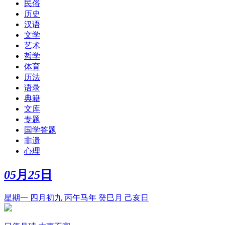
民俗
历史
汉语
文学
艺术
哲学
体育
历法
语录
典籍
文库
专题
国学答题
非遗
心理
05
月
25
日
星期一 四月初九 丙午马年 癸巳月 己亥日