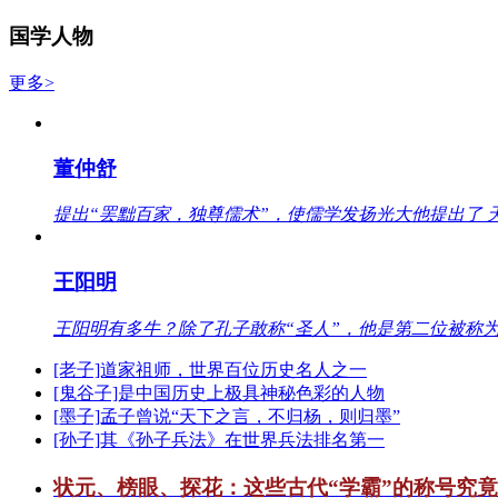
国学人物
更多>
董仲舒
提出“罢黜百家，独尊儒术”，使儒学发扬光大他提出了 
王阳明
王阳明有多牛？除了孔子敢称“圣人”，他是第二位被称为
[老子]道家祖师，世界百位历史名人之一
[鬼谷子]是中国历史上极具神秘色彩的人物
[墨子]孟子曾说“天下之言，不归杨，则归墨”
[孙子]其《孙子兵法》在世界兵法排名第一
状元、榜眼、探花：这些古代“学霸”的称号究