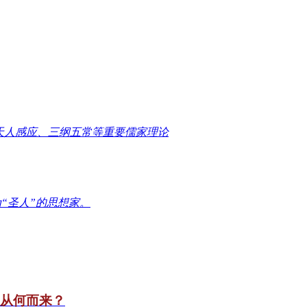
天人感应、三纲五常等重要儒家理论
“圣人”的思想家。
竟从何而来？