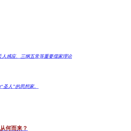
天人感应、三纲五常等重要儒家理论
“圣人”的思想家。
竟从何而来？