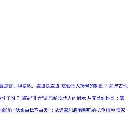
“官是官、职是职、差遣是差遣”这套把人绕晕的制度？
如果古代
困住了谁？
墨家“非命”思想给现代人的启示
从克己到推己：儒
的影响
“我命由我不由天”：从道家思想看哪吒的抗争精神
儒家