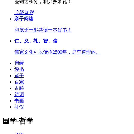
签到送积分，积分换豪礼！
立即签到
亲子阅读
和孩子一起共读一本好书！
仁、义、礼、智、信
儒家文化可以传承2500年，是有道理的。
启蒙
经书
诸子
百家
古籍
诗词
书画
礼仪
国学·哲学