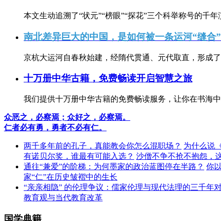
本文生动追溯了“状元”“榜眼”“探花”三个科举称号的千年
南北差异巨大的中国，是如何被一条运河“缝合
京杭大运河自春秋始建，经隋代贯通、元代取直，形成了连
十万册中华古籍，免费畅读开启智慧之旅
我们提供十万册中华古籍的免费畅读服务，让你在书海中
众恶之，必察焉；众好之，必察焉。
仁者必有勇，勇者不必有仁。
两千多年前的孔子，真能教会你怎么混职场？
为什么说
有诺贝尔奖，谁最有可能入选？
沙僧不争不抢不抱怨，
通往“兼爱”的阶梯：为何墨家的政治蓝图停在半路？
你
家“仁”在历史皱褶中的生长
“亲亲相隐” 的伦理争议：儒家伦理与现代法理的三千年
教育观与当代教育改革
国学典籍