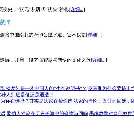
演变史：“状元”从唐代“状头”雅化
[详细...]
”的？
接中国南北的2500公里水道。它不仅是
[详细...]
遨游，开启一段充满智慧与感悟的文化之旅
[详细...]
《红楼梦》是一本中国人的“生存说明书”？
赵匡胤为什么要搞出
这种人到底是傻还是通透？
以为你在选择？其实是法家在帮你选
法家的悖论：设计的囚笼，
对话
孟荀人性论在历史长河中的碰撞与回响
墨家数学对当代教育