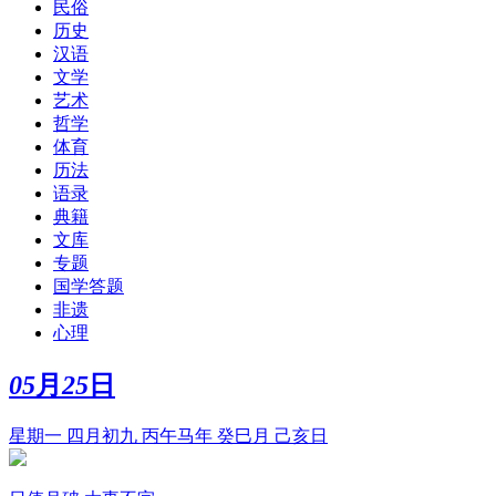
民俗
历史
汉语
文学
艺术
哲学
体育
历法
语录
典籍
文库
专题
国学答题
非遗
心理
05
月
25
日
星期一 四月初九 丙午马年 癸巳月 己亥日