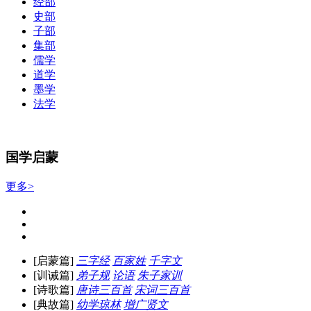
经部
史部
子部
集部
儒学
道学
墨学
法学
国学启蒙
更多>
[启蒙篇]
三字经
百家姓
千字文
[训诫篇]
弟子规
论语
朱子家训
[诗歌篇]
唐诗三百首
宋词三百首
[典故篇]
幼学琼林
增广贤文