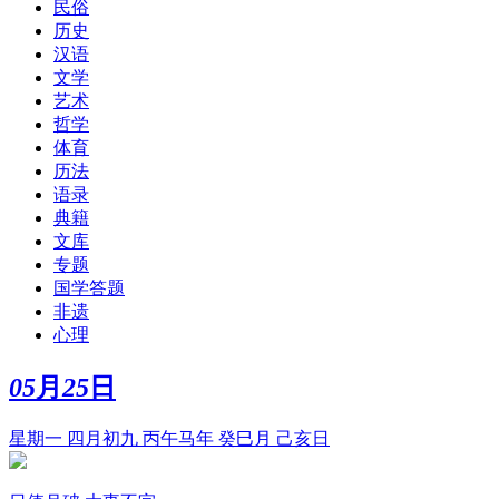
民俗
历史
汉语
文学
艺术
哲学
体育
历法
语录
典籍
文库
专题
国学答题
非遗
心理
05
月
25
日
星期一 四月初九 丙午马年 癸巳月 己亥日