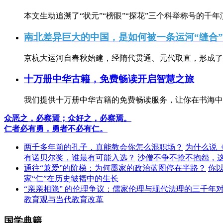
本文生动追溯了“状元”“榜眼”“探花”三个科举称号的千年
南北差异巨大的中国，是如何被一条运河“缝合
京杭大运河自春秋始建，经隋代贯通、元代取直，形成了连
十万册中华古籍，免费畅读开启智慧之旅
我们提供十万册中华古籍的免费畅读服务，让你在书海中
众恶之，必察焉；众好之，必察焉。
仁者必有勇，勇者不必有仁。
两千多年前的孔子，真能教会你怎么混职场？
为什么说
有诺贝尔奖，谁最有可能入选？
沙僧不争不抢不抱怨，
通往“兼爱”的阶梯：为何墨家的政治蓝图停在半路？
你
家“仁”在历史皱褶中的生长
“亲亲相隐” 的伦理争议：儒家伦理与现代法理的三千年
教育观与当代教育改革
国学典籍