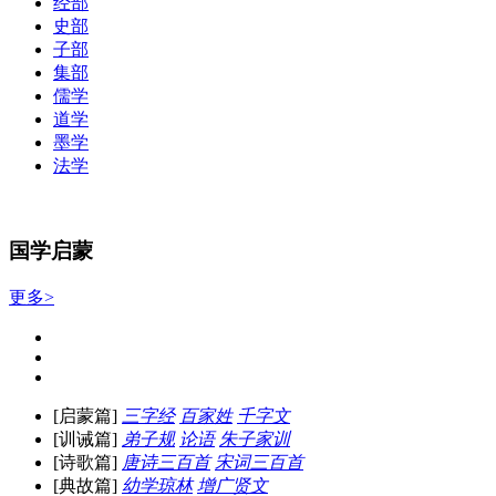
经部
史部
子部
集部
儒学
道学
墨学
法学
国学启蒙
更多>
[启蒙篇]
三字经
百家姓
千字文
[训诫篇]
弟子规
论语
朱子家训
[诗歌篇]
唐诗三百首
宋词三百首
[典故篇]
幼学琼林
增广贤文