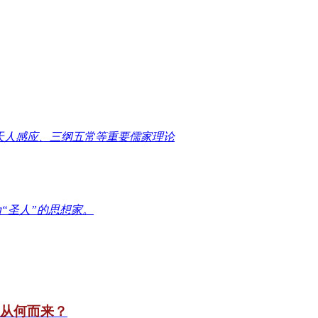
天人感应、三纲五常等重要儒家理论
“圣人”的思想家。
竟从何而来？