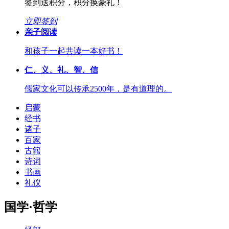
签到送积分，积分换豪礼！
立即签到
亲子阅读
和孩子一起共读一本好书！
仁、义、礼、智、信
儒家文化可以传承2500年，是有道理的。
启蒙
经书
诸子
百家
古籍
诗词
书画
礼仪
国学·哲学