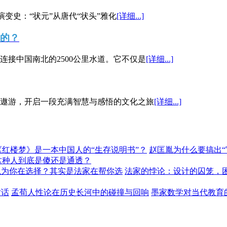
演变史：“状元”从唐代“状头”雅化
[详细...]
”的？
接中国南北的2500公里水道。它不仅是
[详细...]
遨游，开启一段充满智慧与感悟的文化之旅
[详细...]
《红楼梦》是一本中国人的“生存说明书”？
赵匡胤为什么要搞出
这种人到底是傻还是通透？
以为你在选择？其实是法家在帮你选
法家的悖论：设计的囚笼，
对话
孟荀人性论在历史长河中的碰撞与回响
墨家数学对当代教育