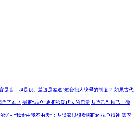
“官是官、职是职、差遣是差遣”这套把人绕晕的制度？
如果古代
困住了谁？
墨家“非命”思想给现代人的启示
从克己到推己：儒
的影响
“我命由我不由天”：从道家思想看哪吒的抗争精神
儒家