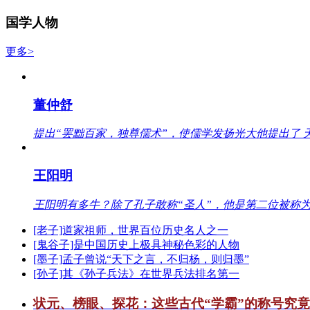
国学人物
更多>
董仲舒
提出“罢黜百家，独尊儒术”，使儒学发扬光大他提出了 
王阳明
王阳明有多牛？除了孔子敢称“圣人”，他是第二位被称为
[老子]道家祖师，世界百位历史名人之一
[鬼谷子]是中国历史上极具神秘色彩的人物
[墨子]孟子曾说“天下之言，不归杨，则归墨”
[孙子]其《孙子兵法》在世界兵法排名第一
状元、榜眼、探花：这些古代“学霸”的称号究