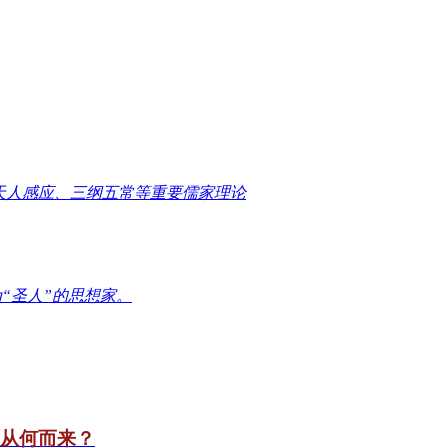
天人感应、三纲五常等重要儒家理论
“圣人”的思想家。
竟从何而来？