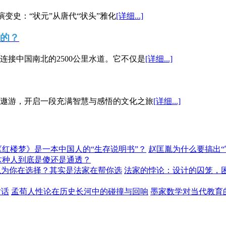
演变史：“状元”从唐代“状头”雅化
[详细...]
”的？
接中国南北的2500公里水道。它不仅是
[详细...]
遨游，开启一段充满智慧与感悟的文化之旅
[详细...]
《红楼梦》是一本中国人的“生存说明书”？
赵匡胤为什么要搞出
这种人到底是傻还是通透？
以为你在选择？其实是法家在帮你选
法家的悖论：设计的囚笼，
对话
孟荀人性论在历史长河中的碰撞与回响
墨家数学对当代教育