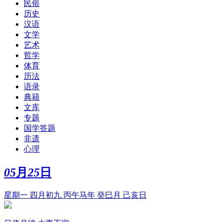
民俗
历史
汉语
文学
艺术
哲学
体育
历法
语录
典籍
文库
专题
国学答题
非遗
心理
05
月
25
日
星期一 四月初九 丙午马年 癸巳月 己亥日