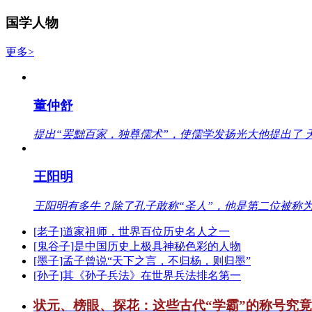
国学人物
更多>
董仲舒
提出“罢黜百家，独尊儒术”，使儒学发扬光大他提出了 
王阳明
王阳明有多牛？除了孔子敢称“圣人”，他是第二位被称为
[老子]道家祖师，世界百位历史名人之一
[鬼谷子]是中国历史上极具神秘色彩的人物
[墨子]孟子曾说“天下之言，不归杨，则归墨”
[孙子]其《孙子兵法》在世界兵法排名第一
状元、榜眼、探花：这些古代“学霸”的称号究