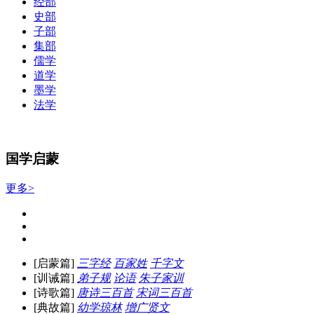
经部
史部
子部
集部
儒学
道学
墨学
法学
国学启蒙
更多>
[启蒙篇]
三字经
百家姓
千字文
[训诫篇]
弟子规
论语
朱子家训
[诗歌篇]
唐诗三百首
宋词三百首
[典故篇]
幼学琼林
增广贤文