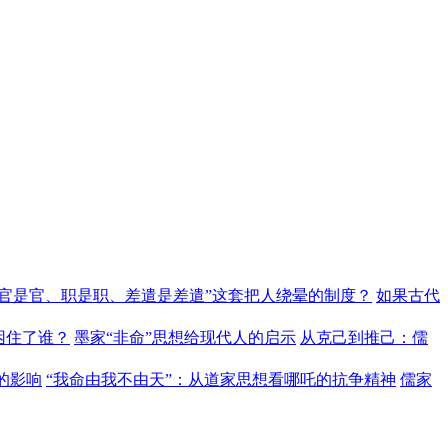
“官是官、职是职、差遣是差遣”这套把人绕晕的制度？
如果古代
困住了谁？
墨家“非命”思想给现代人的启示
从克己到推己：儒
的影响
“我命由我不由天”：从道家思想看哪吒的抗争精神
儒家