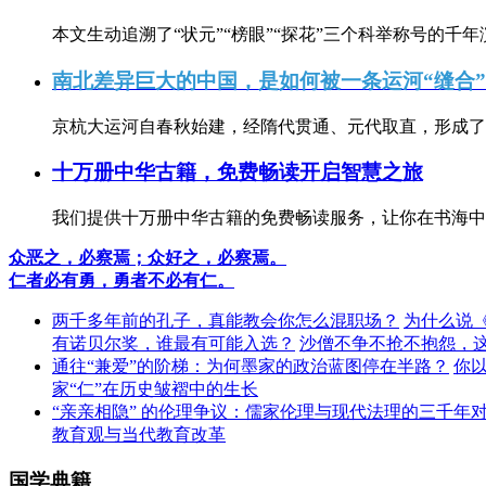
本文生动追溯了“状元”“榜眼”“探花”三个科举称号的千年
南北差异巨大的中国，是如何被一条运河“缝合
京杭大运河自春秋始建，经隋代贯通、元代取直，形成了连
十万册中华古籍，免费畅读开启智慧之旅
我们提供十万册中华古籍的免费畅读服务，让你在书海中
众恶之，必察焉；众好之，必察焉。
仁者必有勇，勇者不必有仁。
两千多年前的孔子，真能教会你怎么混职场？
为什么说
有诺贝尔奖，谁最有可能入选？
沙僧不争不抢不抱怨，
通往“兼爱”的阶梯：为何墨家的政治蓝图停在半路？
你
家“仁”在历史皱褶中的生长
“亲亲相隐” 的伦理争议：儒家伦理与现代法理的三千年
教育观与当代教育改革
国学典籍