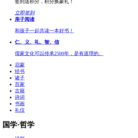
签到送积分，积分换豪礼！
立即签到
亲子阅读
和孩子一起共读一本好书！
仁、义、礼、智、信
儒家文化可以传承2500年，是有道理的。
启蒙
经书
诸子
百家
古籍
诗词
书画
礼仪
国学·哲学