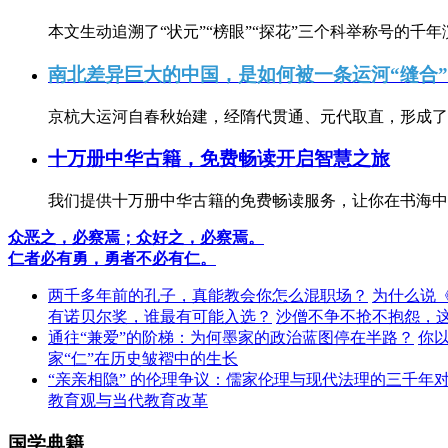
本文生动追溯了“状元”“榜眼”“探花”三个科举称号的千年
南北差异巨大的中国，是如何被一条运河“缝合
京杭大运河自春秋始建，经隋代贯通、元代取直，形成了连
十万册中华古籍，免费畅读开启智慧之旅
我们提供十万册中华古籍的免费畅读服务，让你在书海中
众恶之，必察焉；众好之，必察焉。
仁者必有勇，勇者不必有仁。
两千多年前的孔子，真能教会你怎么混职场？
为什么说
有诺贝尔奖，谁最有可能入选？
沙僧不争不抢不抱怨，
通往“兼爱”的阶梯：为何墨家的政治蓝图停在半路？
你
家“仁”在历史皱褶中的生长
“亲亲相隐” 的伦理争议：儒家伦理与现代法理的三千年
教育观与当代教育改革
国学典籍