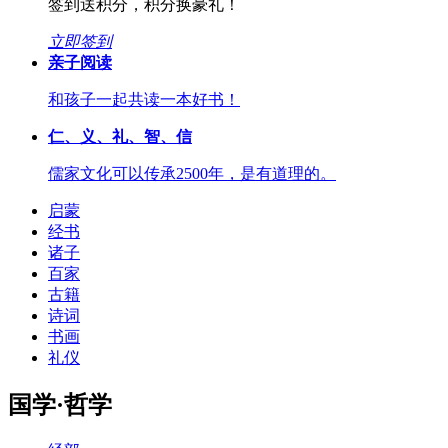
签到送积分，积分换豪礼！
立即签到
亲子阅读
和孩子一起共读一本好书！
仁、义、礼、智、信
儒家文化可以传承2500年，是有道理的。
启蒙
经书
诸子
百家
古籍
诗词
书画
礼仪
国学·哲学