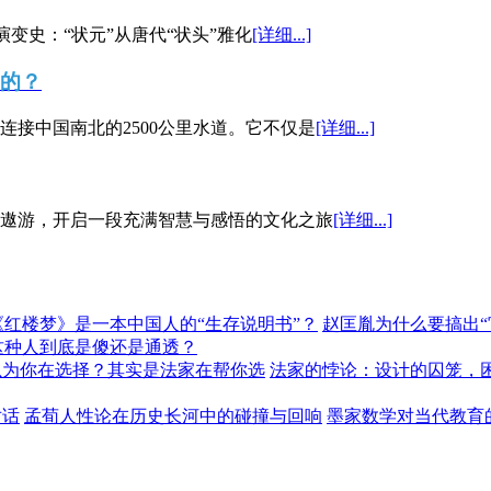
演变史：“状元”从唐代“状头”雅化
[详细...]
”的？
接中国南北的2500公里水道。它不仅是
[详细...]
遨游，开启一段充满智慧与感悟的文化之旅
[详细...]
《红楼梦》是一本中国人的“生存说明书”？
赵匡胤为什么要搞出
这种人到底是傻还是通透？
以为你在选择？其实是法家在帮你选
法家的悖论：设计的囚笼，
对话
孟荀人性论在历史长河中的碰撞与回响
墨家数学对当代教育