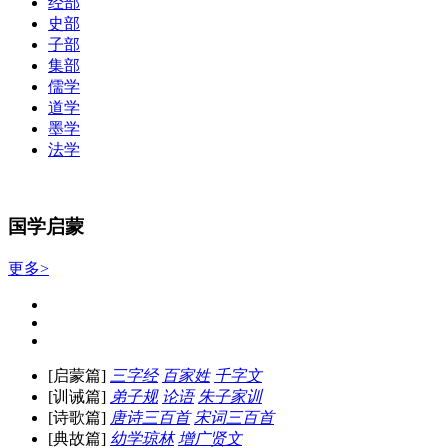
经部
史部
子部
集部
儒学
道学
墨学
法学
国学启蒙
更多>
[启蒙篇]
三字经
百家姓
千字文
[训诫篇]
弟子规
论语
朱子家训
[诗歌篇]
唐诗三百首
宋词三百首
[典故篇]
幼学琼林
增广贤文