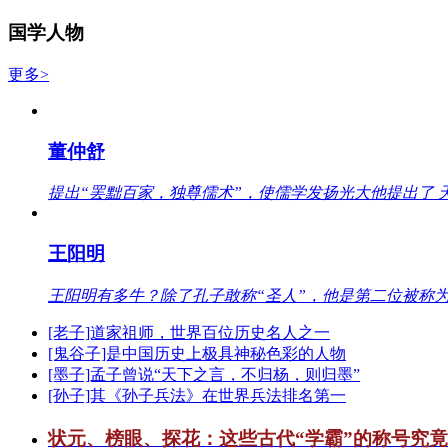
国学人物
更多>
董仲舒
提出“罢黜百家，独尊儒术”，使儒学发扬光大他提出了 
王阳明
王阳明有多牛？除了孔子敢称“圣人”，他是第二位被称为
[老子]道家祖师，世界百位历史名人之一
[鬼谷子]是中国历史上极具神秘色彩的人物
[墨子]孟子曾说“天下之言，不归杨，则归墨”
[孙子]其《孙子兵法》在世界兵法排名第一
状元、榜眼、探花：这些古代“学霸”的称号究