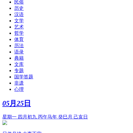
民俗
历史
汉语
文学
艺术
哲学
体育
历法
语录
典籍
文库
专题
国学答题
非遗
心理
05
月
25
日
星期一 四月初九 丙午马年 癸巳月 己亥日