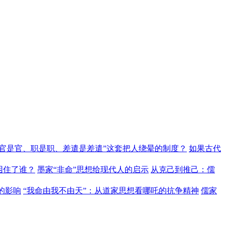
“官是官、职是职、差遣是差遣”这套把人绕晕的制度？
如果古代
困住了谁？
墨家“非命”思想给现代人的启示
从克己到推己：儒
的影响
“我命由我不由天”：从道家思想看哪吒的抗争精神
儒家