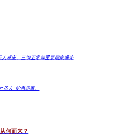
天人感应、三纲五常等重要儒家理论
“圣人”的思想家。
竟从何而来？