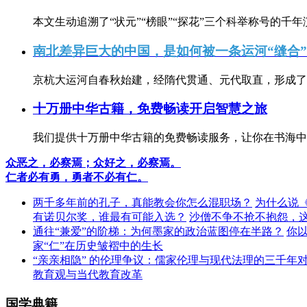
本文生动追溯了“状元”“榜眼”“探花”三个科举称号的千年
南北差异巨大的中国，是如何被一条运河“缝合
京杭大运河自春秋始建，经隋代贯通、元代取直，形成了连
十万册中华古籍，免费畅读开启智慧之旅
我们提供十万册中华古籍的免费畅读服务，让你在书海中
众恶之，必察焉；众好之，必察焉。
仁者必有勇，勇者不必有仁。
两千多年前的孔子，真能教会你怎么混职场？
为什么说
有诺贝尔奖，谁最有可能入选？
沙僧不争不抢不抱怨，
通往“兼爱”的阶梯：为何墨家的政治蓝图停在半路？
你
家“仁”在历史皱褶中的生长
“亲亲相隐” 的伦理争议：儒家伦理与现代法理的三千年
教育观与当代教育改革
国学典籍