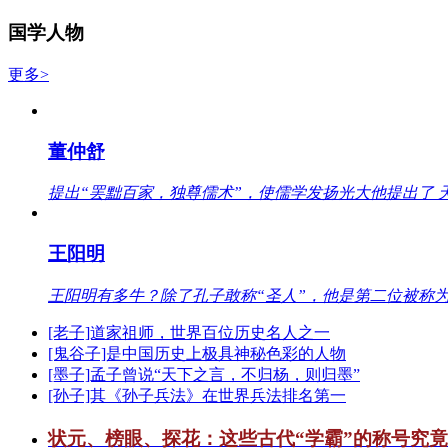
国学人物
更多>
董仲舒
提出“罢黜百家，独尊儒术”，使儒学发扬光大他提出了 
王阳明
王阳明有多牛？除了孔子敢称“圣人”，他是第二位被称为
[老子]道家祖师，世界百位历史名人之一
[鬼谷子]是中国历史上极具神秘色彩的人物
[墨子]孟子曾说“天下之言，不归杨，则归墨”
[孙子]其《孙子兵法》在世界兵法排名第一
状元、榜眼、探花：这些古代“学霸”的称号究