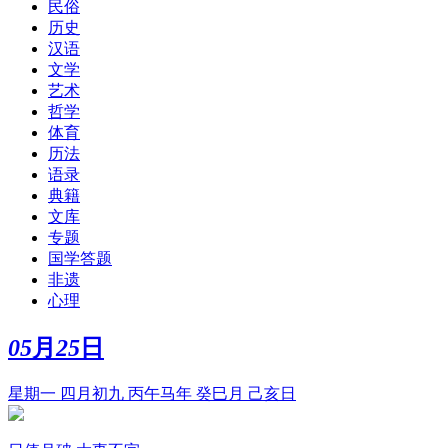
民俗
历史
汉语
文学
艺术
哲学
体育
历法
语录
典籍
文库
专题
国学答题
非遗
心理
05
月
25
日
星期一 四月初九 丙午马年 癸巳月 己亥日