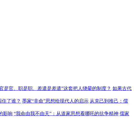
“官是官、职是职、差遣是差遣”这套把人绕晕的制度？
如果古代
困住了谁？
墨家“非命”思想给现代人的启示
从克己到推己：儒
的影响
“我命由我不由天”：从道家思想看哪吒的抗争精神
儒家