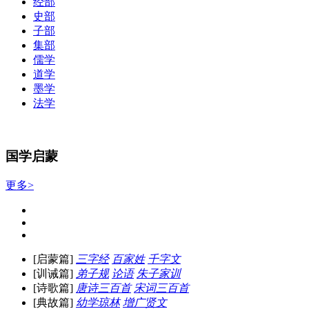
经部
史部
子部
集部
儒学
道学
墨学
法学
国学启蒙
更多>
[启蒙篇]
三字经
百家姓
千字文
[训诫篇]
弟子规
论语
朱子家训
[诗歌篇]
唐诗三百首
宋词三百首
[典故篇]
幼学琼林
增广贤文