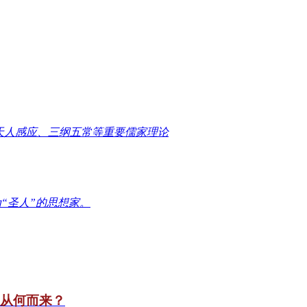
天人感应、三纲五常等重要儒家理论
“圣人”的思想家。
竟从何而来？