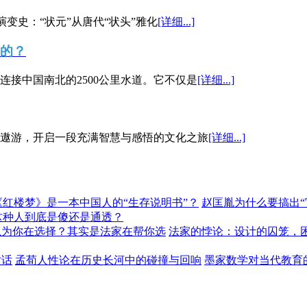
演变史：“状元”从唐代“状头”雅化
[详细...]
”的？
接中国南北的2500公里水道。它不仅是
[详细...]
遨游，开启一段充满智慧与感悟的文化之旅
[详细...]
《红楼梦》是一本中国人的“生存说明书”？
赵匡胤为什么要搞出
这种人到底是傻还是通透？
以为你在选择？其实是法家在帮你选
法家的悖论：设计的囚笼，
对话
孟荀人性论在历史长河中的碰撞与回响
墨家数学对当代教育