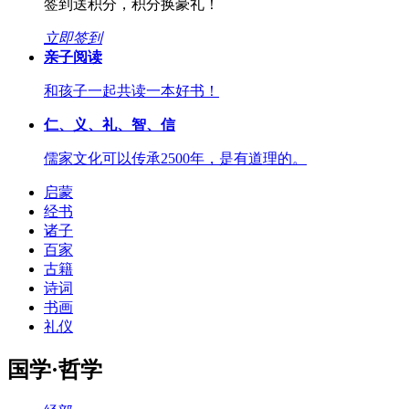
签到送积分，积分换豪礼！
立即签到
亲子阅读
和孩子一起共读一本好书！
仁、义、礼、智、信
儒家文化可以传承2500年，是有道理的。
启蒙
经书
诸子
百家
古籍
诗词
书画
礼仪
国学·哲学