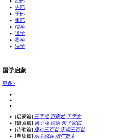
经部
史部
子部
集部
儒学
道学
墨学
法学
国学启蒙
更多>
[启蒙篇]
三字经
百家姓
千字文
[训诫篇]
弟子规
论语
朱子家训
[诗歌篇]
唐诗三百首
宋词三百首
[典故篇]
幼学琼林
增广贤文