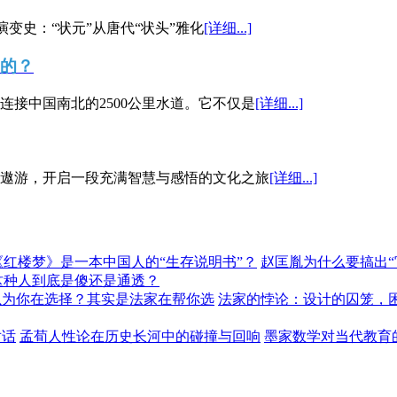
演变史：“状元”从唐代“状头”雅化
[详细...]
”的？
接中国南北的2500公里水道。它不仅是
[详细...]
遨游，开启一段充满智慧与感悟的文化之旅
[详细...]
《红楼梦》是一本中国人的“生存说明书”？
赵匡胤为什么要搞出
这种人到底是傻还是通透？
以为你在选择？其实是法家在帮你选
法家的悖论：设计的囚笼，
对话
孟荀人性论在历史长河中的碰撞与回响
墨家数学对当代教育