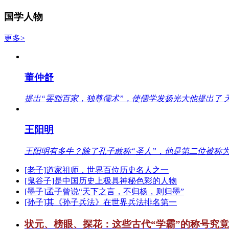
国学人物
更多>
董仲舒
提出“罢黜百家，独尊儒术”，使儒学发扬光大他提出了 
王阳明
王阳明有多牛？除了孔子敢称“圣人”，他是第二位被称为
[老子]道家祖师，世界百位历史名人之一
[鬼谷子]是中国历史上极具神秘色彩的人物
[墨子]孟子曾说“天下之言，不归杨，则归墨”
[孙子]其《孙子兵法》在世界兵法排名第一
状元、榜眼、探花：这些古代“学霸”的称号究