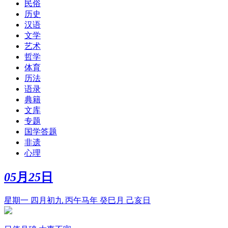
民俗
历史
汉语
文学
艺术
哲学
体育
历法
语录
典籍
文库
专题
国学答题
非遗
心理
05
月
25
日
星期一 四月初九 丙午马年 癸巳月 己亥日