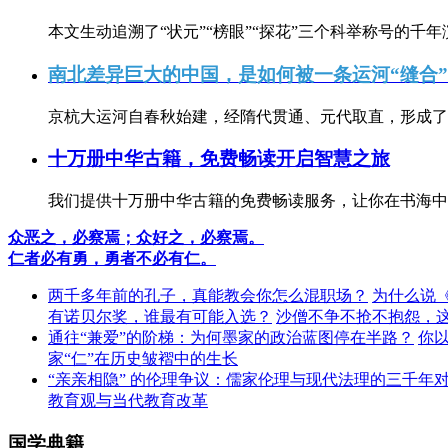
本文生动追溯了“状元”“榜眼”“探花”三个科举称号的千年
南北差异巨大的中国，是如何被一条运河“缝合
京杭大运河自春秋始建，经隋代贯通、元代取直，形成了连
十万册中华古籍，免费畅读开启智慧之旅
我们提供十万册中华古籍的免费畅读服务，让你在书海中
众恶之，必察焉；众好之，必察焉。
仁者必有勇，勇者不必有仁。
两千多年前的孔子，真能教会你怎么混职场？
为什么说
有诺贝尔奖，谁最有可能入选？
沙僧不争不抢不抱怨，
通往“兼爱”的阶梯：为何墨家的政治蓝图停在半路？
你
家“仁”在历史皱褶中的生长
“亲亲相隐” 的伦理争议：儒家伦理与现代法理的三千年
教育观与当代教育改革
国学典籍