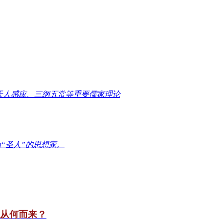
天人感应、三纲五常等重要儒家理论
“圣人”的思想家。
竟从何而来？