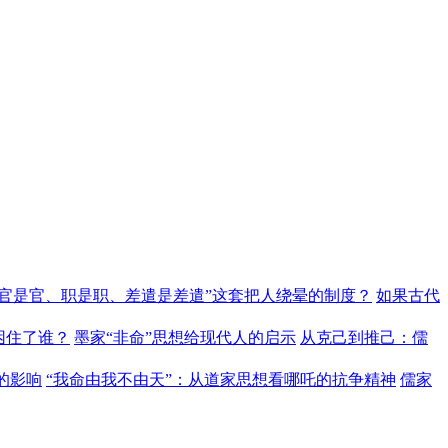
“官是官、职是职、差遣是差遣”这套把人绕晕的制度？
如果古代
困住了谁？
墨家“非命”思想给现代人的启示
从克己到推己：儒
的影响
“我命由我不由天”：从道家思想看哪吒的抗争精神
儒家