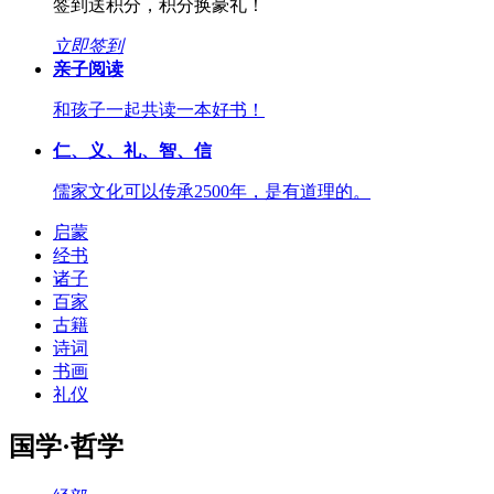
签到送积分，积分换豪礼！
立即签到
亲子阅读
和孩子一起共读一本好书！
仁、义、礼、智、信
儒家文化可以传承2500年，是有道理的。
启蒙
经书
诸子
百家
古籍
诗词
书画
礼仪
国学·哲学