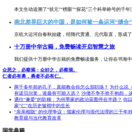
本文生动追溯了“状元”“榜眼”“探花”三个科举称号的千年
南北差异巨大的中国，是如何被一条运河“缝合
京杭大运河自春秋始建，经隋代贯通、元代取直，形成了连
十万册中华古籍，免费畅读开启智慧之旅
我们提供十万册中华古籍的免费畅读服务，让你在书海中
众恶之，必察焉；众好之，必察焉。
仁者必有勇，勇者不必有仁。
两千多年前的孔子，真能教会你怎么混职场？
为什么说
有诺贝尔奖，谁最有可能入选？
沙僧不争不抢不抱怨，
通往“兼爱”的阶梯：为何墨家的政治蓝图停在半路？
你
家“仁”在历史皱褶中的生长
“亲亲相隐” 的伦理争议：儒家伦理与现代法理的三千年
教育观与当代教育改革
国学典籍