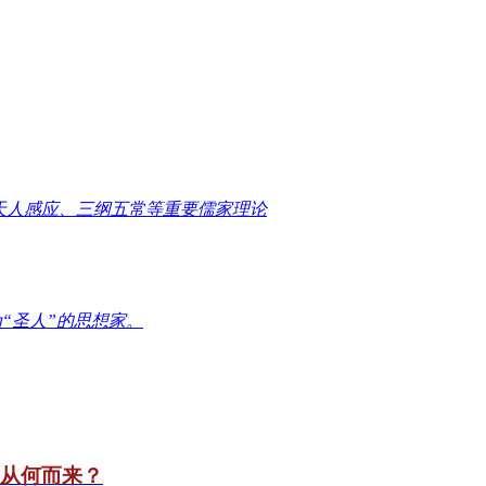
天人感应、三纲五常等重要儒家理论
“圣人”的思想家。
竟从何而来？