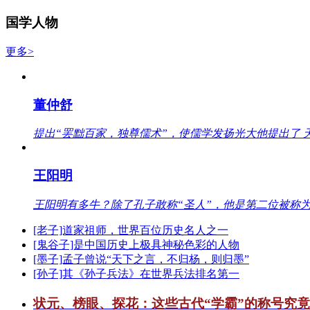
国学人物
更多>
董仲舒
提出“罢黜百家，独尊儒术”，使儒学发扬光大他提出了 
王阳明
王阳明有多牛？除了孔子敢称“圣人”，他是第二位被称为
[老子]道家祖师，世界百位历史名人之一
[鬼谷子]是中国历史上极具神秘色彩的人物
[墨子]孟子曾说“天下之言，不归杨，则归墨”
[孙子]其《孙子兵法》在世界兵法排名第一
状元、榜眼、探花：这些古代“学霸”的称号究