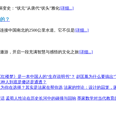
演变史：“状元”从唐代“状头”雅化
[详细...]
”的？
接中国南北的2500公里水道。它不仅是
[详细...]
遨游，开启一段充满智慧与感悟的文化之旅
[详细...]
《红楼梦》是一本中国人的“生存说明书”？
赵匡胤为什么要搞出
这种人到底是傻还是通透？
以为你在选择？其实是法家在帮你选
法家的悖论：设计的囚笼，
对话
孟荀人性论在历史长河中的碰撞与回响
墨家数学对当代教育