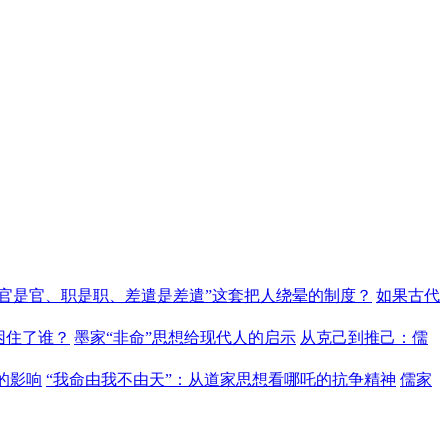
“官是官、职是职、差遣是差遣”这套把人绕晕的制度？
如果古代
困住了谁？
墨家“非命”思想给现代人的启示
从克己到推己：儒
的影响
“我命由我不由天”：从道家思想看哪吒的抗争精神
儒家