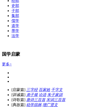
经部
史部
子部
集部
儒学
道学
墨学
法学
国学启蒙
更多>
[启蒙篇]
三字经
百家姓
千字文
[训诫篇]
弟子规
论语
朱子家训
[诗歌篇]
唐诗三百首
宋词三百首
[典故篇]
幼学琼林
增广贤文