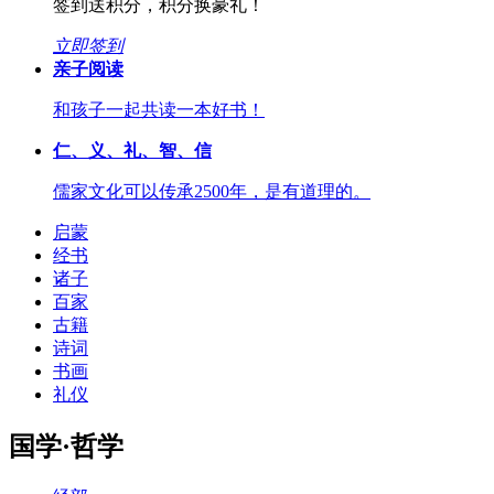
签到送积分，积分换豪礼！
立即签到
亲子阅读
和孩子一起共读一本好书！
仁、义、礼、智、信
儒家文化可以传承2500年，是有道理的。
启蒙
经书
诸子
百家
古籍
诗词
书画
礼仪
国学·哲学