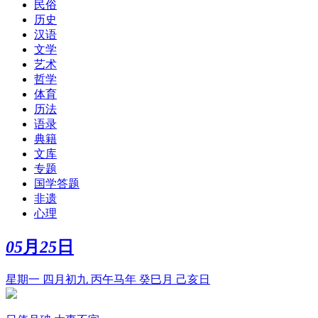
民俗
历史
汉语
文学
艺术
哲学
体育
历法
语录
典籍
文库
专题
国学答题
非遗
心理
05
月
25
日
星期一 四月初九 丙午马年 癸巳月 己亥日