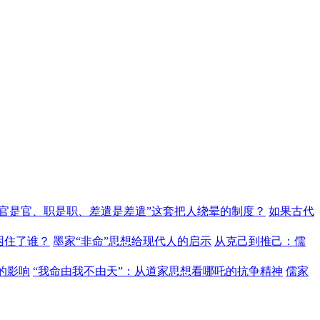
“官是官、职是职、差遣是差遣”这套把人绕晕的制度？
如果古代
困住了谁？
墨家“非命”思想给现代人的启示
从克己到推己：儒
的影响
“我命由我不由天”：从道家思想看哪吒的抗争精神
儒家