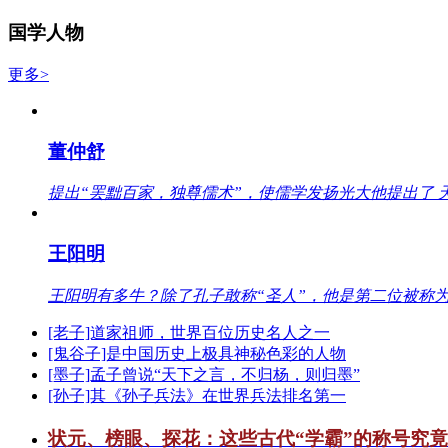
国学人物
更多>
董仲舒
提出“罢黜百家，独尊儒术”，使儒学发扬光大他提出了 
王阳明
王阳明有多牛？除了孔子敢称“圣人”，他是第二位被称为
[老子]道家祖师，世界百位历史名人之一
[鬼谷子]是中国历史上极具神秘色彩的人物
[墨子]孟子曾说“天下之言，不归杨，则归墨”
[孙子]其《孙子兵法》在世界兵法排名第一
状元、榜眼、探花：这些古代“学霸”的称号究