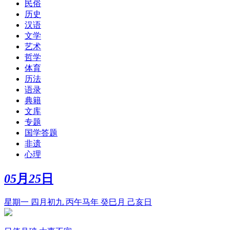
民俗
历史
汉语
文学
艺术
哲学
体育
历法
语录
典籍
文库
专题
国学答题
非遗
心理
05
月
25
日
星期一 四月初九 丙午马年 癸巳月 己亥日