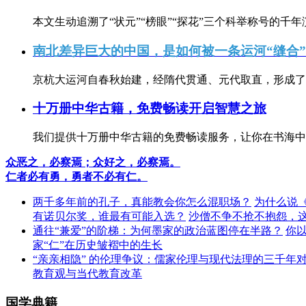
本文生动追溯了“状元”“榜眼”“探花”三个科举称号的千年
南北差异巨大的中国，是如何被一条运河“缝合
京杭大运河自春秋始建，经隋代贯通、元代取直，形成了连
十万册中华古籍，免费畅读开启智慧之旅
我们提供十万册中华古籍的免费畅读服务，让你在书海中
众恶之，必察焉；众好之，必察焉。
仁者必有勇，勇者不必有仁。
两千多年前的孔子，真能教会你怎么混职场？
为什么说
有诺贝尔奖，谁最有可能入选？
沙僧不争不抢不抱怨，
通往“兼爱”的阶梯：为何墨家的政治蓝图停在半路？
你
家“仁”在历史皱褶中的生长
“亲亲相隐” 的伦理争议：儒家伦理与现代法理的三千年
教育观与当代教育改革
国学典籍