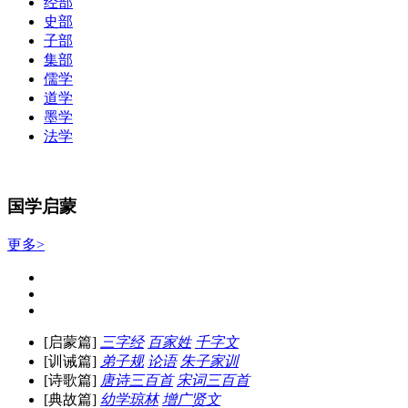
经部
史部
子部
集部
儒学
道学
墨学
法学
国学启蒙
更多>
[启蒙篇]
三字经
百家姓
千字文
[训诫篇]
弟子规
论语
朱子家训
[诗歌篇]
唐诗三百首
宋词三百首
[典故篇]
幼学琼林
增广贤文