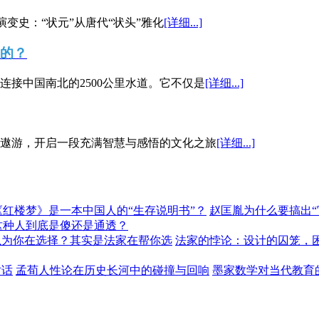
演变史：“状元”从唐代“状头”雅化
[详细...]
”的？
接中国南北的2500公里水道。它不仅是
[详细...]
遨游，开启一段充满智慧与感悟的文化之旅
[详细...]
《红楼梦》是一本中国人的“生存说明书”？
赵匡胤为什么要搞出
这种人到底是傻还是通透？
以为你在选择？其实是法家在帮你选
法家的悖论：设计的囚笼，
对话
孟荀人性论在历史长河中的碰撞与回响
墨家数学对当代教育