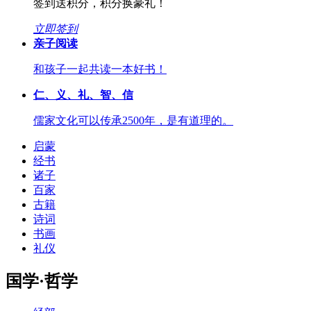
签到送积分，积分换豪礼！
立即签到
亲子阅读
和孩子一起共读一本好书！
仁、义、礼、智、信
儒家文化可以传承2500年，是有道理的。
启蒙
经书
诸子
百家
古籍
诗词
书画
礼仪
国学·哲学