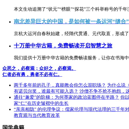
本文生动追溯了“状元”“榜眼”“探花”三个科举称号的千年
南北差异巨大的中国，是如何被一条运河“缝合
京杭大运河自春秋始建，经隋代贯通、元代取直，形成了连
十万册中华古籍，免费畅读开启智慧之旅
我们提供十万册中华古籍的免费畅读服务，让你在书海中
众恶之，必察焉；众好之，必察焉。
仁者必有勇，勇者不必有仁。
两千多年前的孔子，真能教会你怎么混职场？
为什么说
有诺贝尔奖，谁最有可能入选？
沙僧不争不抢不抱怨，
通往“兼爱”的阶梯：为何墨家的政治蓝图停在半路？
你
家“仁”在历史皱褶中的生长
“亲亲相隐” 的伦理争议：儒家伦理与现代法理的三千年
教育观与当代教育改革
国学典籍