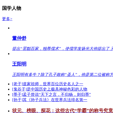
国学人物
更多>
董仲舒
提出“罢黜百家，独尊儒术”，使儒学发扬光大他提出了 
王阳明
王阳明有多牛？除了孔子敢称“圣人”，他是第二位被称为
[老子]道家祖师，世界百位历史名人之一
[鬼谷子]是中国历史上极具神秘色彩的人物
[墨子]孟子曾说“天下之言，不归杨，则归墨”
[孙子]其《孙子兵法》在世界兵法排名第一
状元、榜眼、探花：这些古代“学霸”的称号究