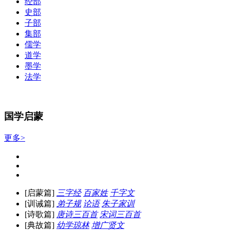
经部
史部
子部
集部
儒学
道学
墨学
法学
国学启蒙
更多>
[启蒙篇]
三字经
百家姓
千字文
[训诫篇]
弟子规
论语
朱子家训
[诗歌篇]
唐诗三百首
宋词三百首
[典故篇]
幼学琼林
增广贤文