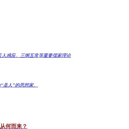
天人感应、三纲五常等重要儒家理论
“圣人”的思想家。
竟从何而来？