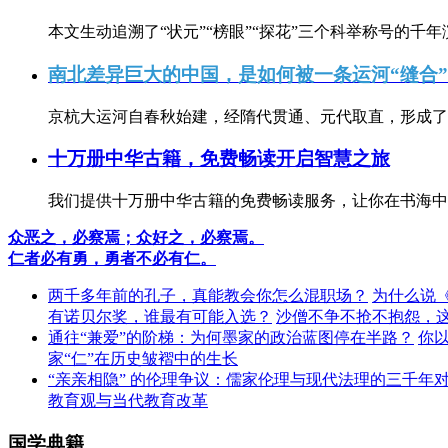
本文生动追溯了“状元”“榜眼”“探花”三个科举称号的千年
南北差异巨大的中国，是如何被一条运河“缝合
京杭大运河自春秋始建，经隋代贯通、元代取直，形成了连
十万册中华古籍，免费畅读开启智慧之旅
我们提供十万册中华古籍的免费畅读服务，让你在书海中
众恶之，必察焉；众好之，必察焉。
仁者必有勇，勇者不必有仁。
两千多年前的孔子，真能教会你怎么混职场？
为什么说
有诺贝尔奖，谁最有可能入选？
沙僧不争不抢不抱怨，
通往“兼爱”的阶梯：为何墨家的政治蓝图停在半路？
你
家“仁”在历史皱褶中的生长
“亲亲相隐” 的伦理争议：儒家伦理与现代法理的三千年
教育观与当代教育改革
国学典籍