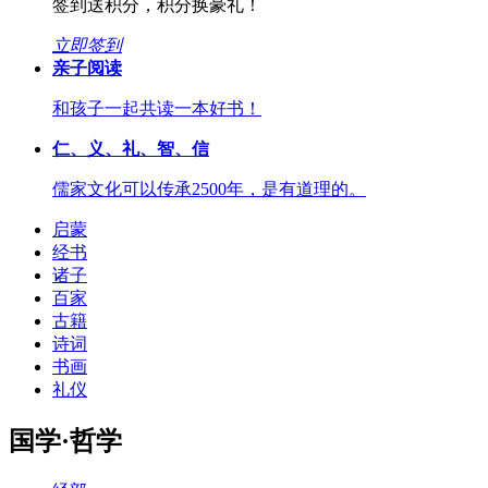
签到送积分，积分换豪礼！
立即签到
亲子阅读
和孩子一起共读一本好书！
仁、义、礼、智、信
儒家文化可以传承2500年，是有道理的。
启蒙
经书
诸子
百家
古籍
诗词
书画
礼仪
国学·哲学