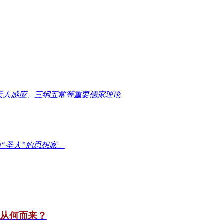
天人感应、三纲五常等重要儒家理论
“圣人”的思想家。
竟从何而来？