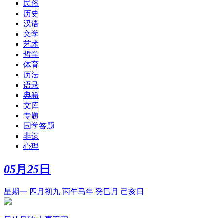
民俗
历史
汉语
文学
艺术
哲学
体育
历法
语录
典籍
文库
专题
国学答题
非遗
心理
05
月
25
日
星期一 四月初九 丙午马年 癸巳月 己亥日