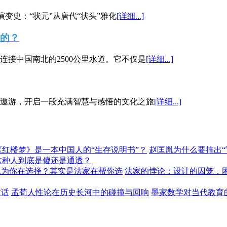
演变史：“状元”从唐代“状头”雅化
[详细...]
”的？
接中国南北的2500公里水道。它不仅是
[详细...]
遨游，开启一段充满智慧与感悟的文化之旅
[详细...]
《红楼梦》是一本中国人的“生存说明书”？
赵匡胤为什么要搞出
这种人到底是傻还是通透？
以为你在选择？其实是法家在帮你选
法家的悖论：设计的囚笼，
对话
孟荀人性论在历史长河中的碰撞与回响
墨家数学对当代教育