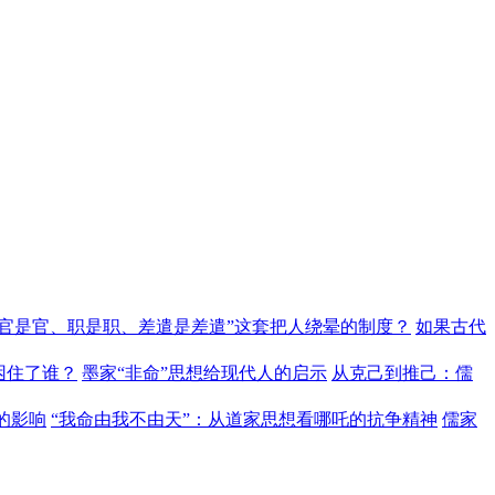
“官是官、职是职、差遣是差遣”这套把人绕晕的制度？
如果古代
困住了谁？
墨家“非命”思想给现代人的启示
从克己到推己：儒
的影响
“我命由我不由天”：从道家思想看哪吒的抗争精神
儒家