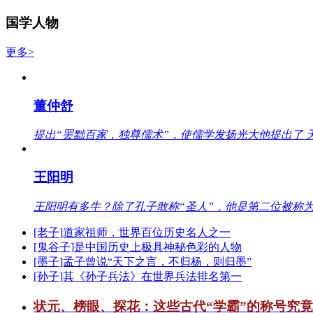
国学人物
更多>
董仲舒
提出“罢黜百家，独尊儒术”，使儒学发扬光大他提出了 
王阳明
王阳明有多牛？除了孔子敢称“圣人”，他是第二位被称为
[老子]道家祖师，世界百位历史名人之一
[鬼谷子]是中国历史上极具神秘色彩的人物
[墨子]孟子曾说“天下之言，不归杨，则归墨”
[孙子]其《孙子兵法》在世界兵法排名第一
状元、榜眼、探花：这些古代“学霸”的称号究