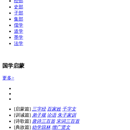
经部
史部
子部
集部
儒学
道学
墨学
法学
国学启蒙
更多>
[启蒙篇]
三字经
百家姓
千字文
[训诫篇]
弟子规
论语
朱子家训
[诗歌篇]
唐诗三百首
宋词三百首
[典故篇]
幼学琼林
增广贤文